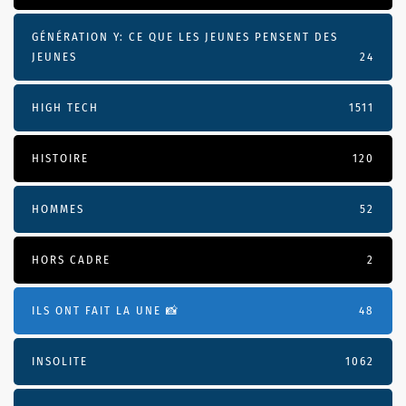
GÉNÉRATION Y: CE QUE LES JEUNES PENSENT DES
JEUNES
24
HIGH TECH
1511
HISTOIRE
120
HOMMES
52
HORS CADRE
2
ILS ONT FAIT LA UNE 📸
48
INSOLITE
1062