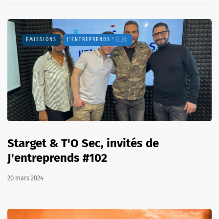
EMISSIONS
J'ENTREPRENDS ! 🇫🇷
Starget & T'O Sec, invités de
J'entreprends #102
20 mars 2024