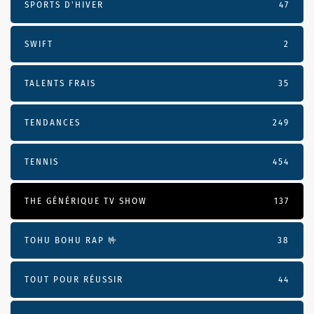
SPORTS D'HIVER
47
SWIFT
2
TALENTS FRAIS
35
TENDANCES
249
TENNIS
454
THE GÉNÉRIQUE TV SHOW
137
TOHU BOHU RAP 🤟
38
TOUT POUR RÉUSSIR
44