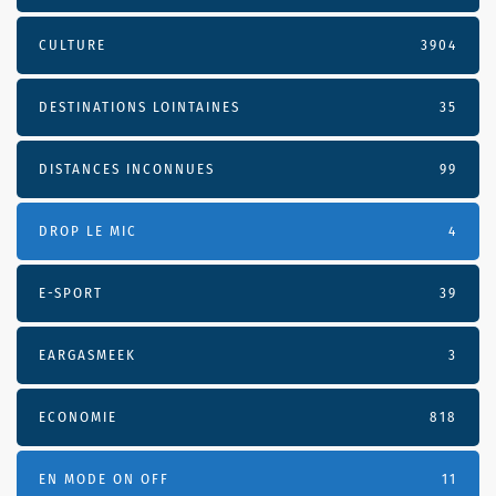
CULTURE
3904
DESTINATIONS LOINTAINES
35
DISTANCES INCONNUES
99
DROP LE MIC
4
E-SPORT
39
EARGASMEEK
3
ECONOMIE
818
EN MODE ON OFF
11