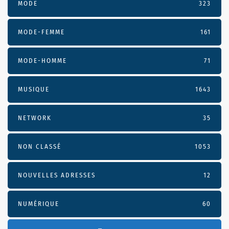
MODE
323
MODE-FEMME
161
MODE-HOMME
71
MUSIQUE
1643
NETWORK
35
NON CLASSÉ
1053
NOUVELLES ADRESSES
12
NUMÉRIQUE
60