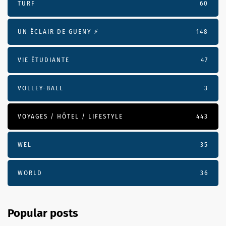
TURF
60
UN ÉCLAIR DE GUENY ⚡️
148
VIE ÉTUDIANTE
47
VOLLEY-BALL
3
VOYAGES / HÔTEL / LIFESTYLE
443
WEL
35
WORLD
36
Popular posts