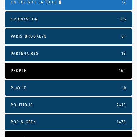
ON REVISITE LA TOILE 🖥️
12
ORIENTATION
166
PARIS-BROOKLYN
81
PARTENAIRES
18
PEOPLE
160
PLAY IT
46
POLITIQUE
2410
POP & GEEK
1478