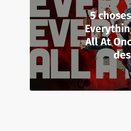
5 choses
Everythi
All At On
des
1