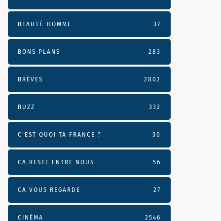
BEAUTÉ-HOMME
37
BONS PLANS
283
BRÈVES
2802
BUZZ
332
C'EST QUOI TA FRANCE ?
30
CA RESTE ENTRE NOUS
56
CA VOUS REGARDE
27
CINÉMA
2546