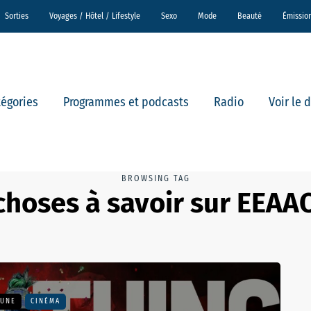
Sorties
Voyages / Hôtel / Lifestyle
Sexo
Mode
Beauté
Émissio
tégories
Programmes et podcasts
Radio
Voir le 
BROWSING TAG
choses à savoir sur EEAA
 UNE
CINÉMA