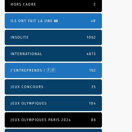
HORS CADRE
2
ILS ONT FAIT LA UNE 📸
48
INSOLITE
1062
INTERNATIONAL
4873
J'ENTREPRENDS ! 🇫🇷
162
JEUX CONCOURS
35
JEUX OLYMPIQUES
104
JEUX OLYMPIQUES PARIS 2024
86