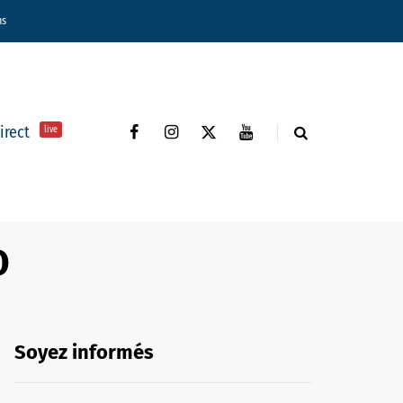
ns
direct
live
O
Soyez informés