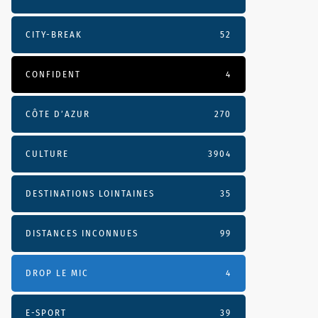
CITY-BREAK
52
CONFIDENT
4
CÔTE D’AZUR
270
CULTURE
3904
DESTINATIONS LOINTAINES
35
DISTANCES INCONNUES
99
DROP LE MIC
4
E-SPORT
39