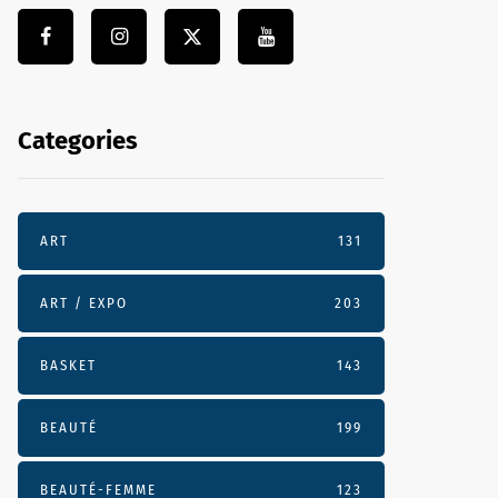
Categories
ART
131
ART / EXPO
203
BASKET
143
BEAUTÉ
199
BEAUTÉ-FEMME
123