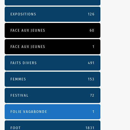
EXPOSITIONS
126
FACE AUX JEUNES
60
FACE AUX JEUNES
1
FAITS DIVERS
491
FEMMES
153
FESTIVAL
72
FOLIE VAGABONDE
1
FOOT
1831