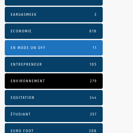
EARGASMEEK
3
ECONOMIE
818
EN MODE ON OFF
11
ENTREPRENEUR
105
ENVIRONNEMENT
279
EQUITATION
344
ÉTUDIANT
357
EURO FOOT
208