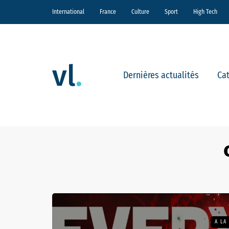
International
France
Culture
Sport
High Tech
Dernières actualités
Ca
A LA