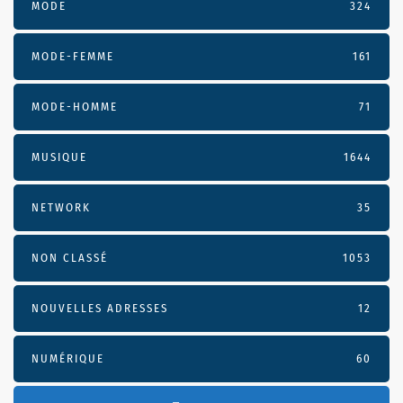
MODE
324
MODE-FEMME
161
MODE-HOMME
71
MUSIQUE
1644
NETWORK
35
NON CLASSÉ
1053
NOUVELLES ADRESSES
12
NUMÉRIQUE
60