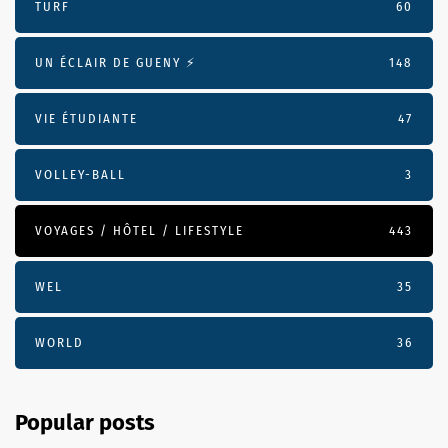
TURF
60
UN ÉCLAIR DE GUENY ⚡️
148
VIE ÉTUDIANTE
47
VOLLEY-BALL
3
VOYAGES / HÔTEL / LIFESTYLE
443
WEL
35
WORLD
36
Popular posts