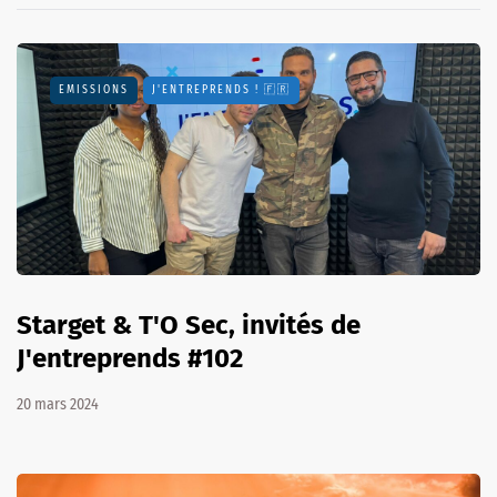
EMISSIONS
J'ENTREPRENDS ! 🇫🇷
Starget & T'O Sec, invités de
J'entreprends #102
20 mars 2024