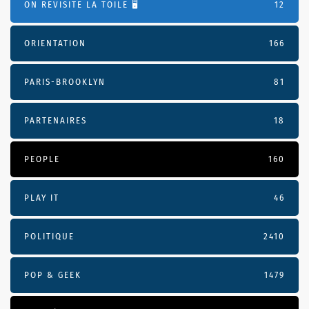
ON REVISITE LA TOILE 🖥️
12
ORIENTATION
166
PARIS-BROOKLYN
81
PARTENAIRES
18
PEOPLE
160
PLAY IT
46
POLITIQUE
2410
POP & GEEK
1479