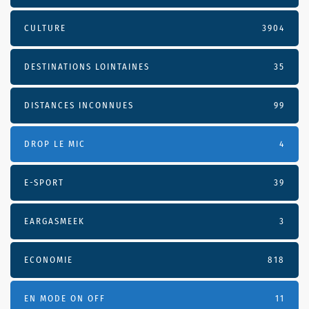
CULTURE
3904
DESTINATIONS LOINTAINES
35
DISTANCES INCONNUES
99
DROP LE MIC
4
E-SPORT
39
EARGASMEEK
3
ECONOMIE
818
EN MODE ON OFF
11