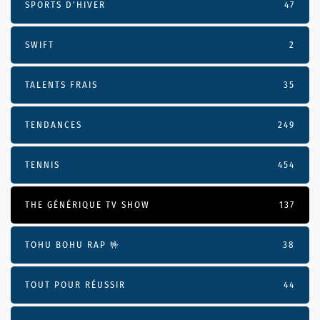
SPORTS D'HIVER
47
SWIFT
2
TALENTS FRAIS
35
TENDANCES
249
TENNIS
454
THE GÉNÉRIQUE TV SHOW
137
TOHU BOHU RAP 🤟
38
TOUT POUR RÉUSSIR
44