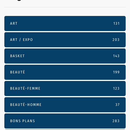
ART
131
ART / EXPO
203
BASKET
143
BEAUTÉ
199
BEAUTÉ-FEMME
123
BEAUTÉ-HOMME
37
BONS PLANS
283