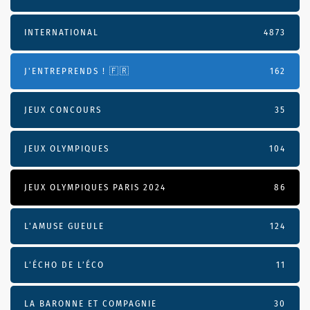
INTERNATIONAL
4873
J'ENTREPRENDS ! 🇫🇷
162
JEUX CONCOURS
35
JEUX OLYMPIQUES
104
JEUX OLYMPIQUES PARIS 2024
86
L'AMUSE GUEULE
124
L’ÉCHO DE L’ÉCO
11
LA BARONNE ET COMPAGNIE
30