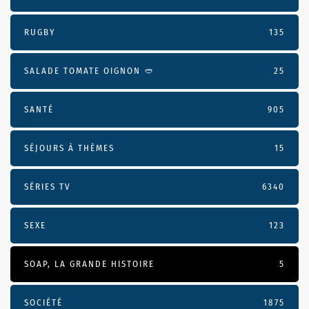
RUGBY
135
SALADE TOMATE OIGNON 🥙
25
SANTÉ
905
SÉJOURS À THÈMES
15
SÉRIES TV
6340
SEXE
123
SOAP, LA GRANDE HISTOIRE
5
SOCIÉTÉ
1875