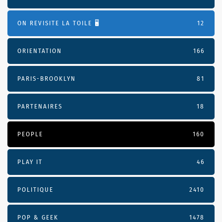
ON REVISITE LA TOILE 🖥️
12
ORIENTATION
166
PARIS-BROOKLYN
81
PARTENAIRES
18
PEOPLE
160
PLAY IT
46
POLITIQUE
2410
POP & GEEK
1478