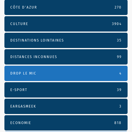
CÔTE D’AZUR
270
CULTURE
3904
DESTINATIONS LOINTAINES
35
DISTANCES INCONNUES
99
DROP LE MIC
4
E-SPORT
39
EARGASMEEK
3
ECONOMIE
818