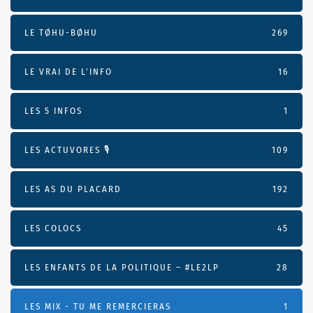
LE TØHU-BØHU
269
LE VRAI DE L’INFO
16
LES 5 INFOS
1
LES ACTUVORES 🎙
109
LES AS DU PLACARD
192
LES COLOCS
45
LES ENFANTS DE LA POLITIQUE – #LE2LP
28
LES MIX - TU ME REMERCIERAS
1