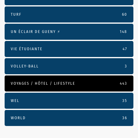
TURF
60
UN ÉCLAIR DE GUENY ⚡️
148
VIE ÉTUDIANTE
47
VOLLEY-BALL
3
VOYAGES / HÔTEL / LIFESTYLE
443
WEL
35
WORLD
36