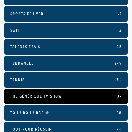
SPORTS D'HIVER
47
SWIFT
2
TALENTS FRAIS
35
TENDANCES
249
TENNIS
454
THE GÉNÉRIQUE TV SHOW
137
TOHU BOHU RAP 🤟
38
TOUT POUR RÉUSSIR
44