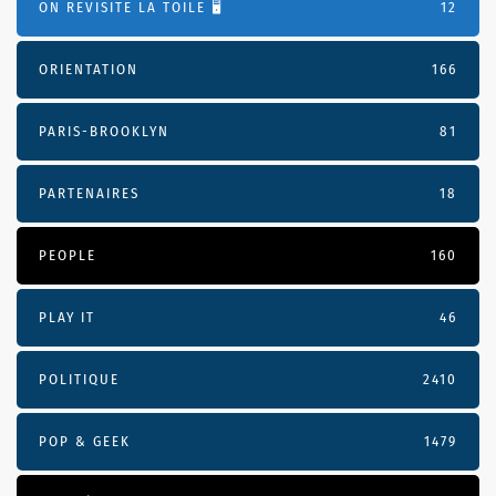
ON REVISITE LA TOILE 🖥️
12
ORIENTATION
166
PARIS-BROOKLYN
81
PARTENAIRES
18
PEOPLE
160
PLAY IT
46
POLITIQUE
2410
POP & GEEK
1479