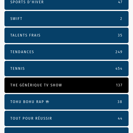
SPORTS D'HIVER
47
SWIFT
2
TALENTS FRAIS
35
TENDANCES
249
TENNIS
454
THE GÉNÉRIQUE TV SHOW
137
TOHU BOHU RAP 🤟
38
TOUT POUR RÉUSSIR
44