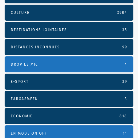
CULTURE
3904
DESTINATIONS LOINTAINES
35
DISTANCES INCONNUES
99
DROP LE MIC
4
E-SPORT
39
EARGASMEEK
3
ECONOMIE
818
EN MODE ON OFF
11