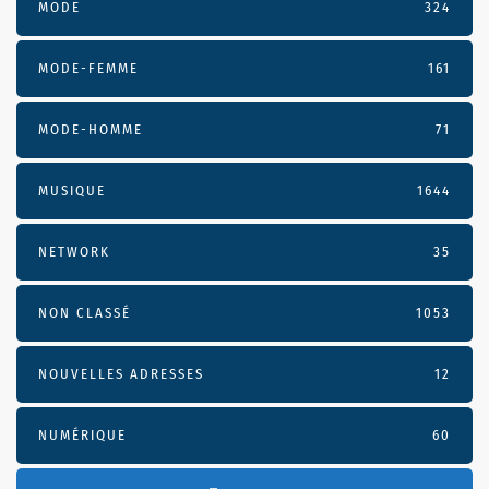
MODE
324
MODE-FEMME
161
MODE-HOMME
71
MUSIQUE
1644
NETWORK
35
NON CLASSÉ
1053
NOUVELLES ADRESSES
12
NUMÉRIQUE
60