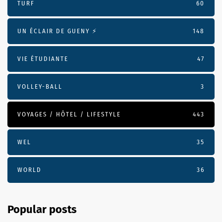
TURF
60
UN ÉCLAIR DE GUENY ⚡️
148
VIE ÉTUDIANTE
47
VOLLEY-BALL
3
VOYAGES / HÔTEL / LIFESTYLE
443
WEL
35
WORLD
36
Popular posts