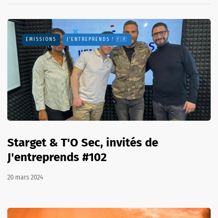
EMISSIONS
J'ENTREPRENDS ! 🇫🇷
Starget & T'O Sec, invités de
J'entreprends #102
20 mars 2024