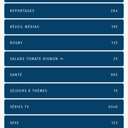
REPORTAGES
284
RÉVEIL MÉDIAS
195
RUGBY
135
SALADE TOMATE OIGNON 🥙
25
SANTÉ
905
SÉJOURS À THÈMES
15
SÉRIES TV
6340
SEXE
123