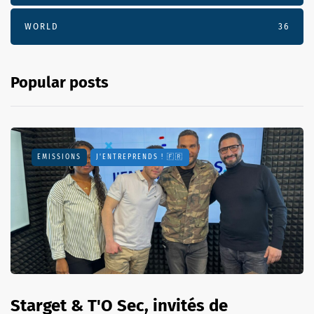
WORLD
36
Popular posts
EMISSIONS
J'ENTREPRENDS ! 🇫🇷
Starget & T'O Sec, invités de