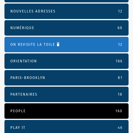
NOUVELLES ADRESSES
12
NUMÉRIQUE
60
ON REVISITE LA TOILE 🖥️
12
ORIENTATION
166
PARIS-BROOKLYN
81
PARTENAIRES
18
PEOPLE
160
PLAY IT
46