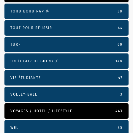
TOHU BOHU RAP 🤟
38
TOUT POUR RÉUSSIR
44
TURF
60
UN ÉCLAIR DE GUENY ⚡️
148
VIE ÉTUDIANTE
47
VOLLEY-BALL
3
VOYAGES / HÔTEL / LIFESTYLE
443
WEL
35