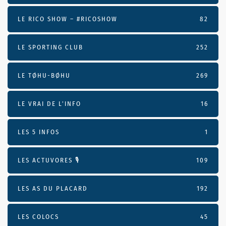
LE RICO SHOW – #RICOSHOW
82
LE SPORTING CLUB
252
LE TØHU-BØHU
269
LE VRAI DE L’INFO
16
LES 5 INFOS
1
LES ACTUVORES 🎙
109
LES AS DU PLACARD
192
LES COLOCS
45