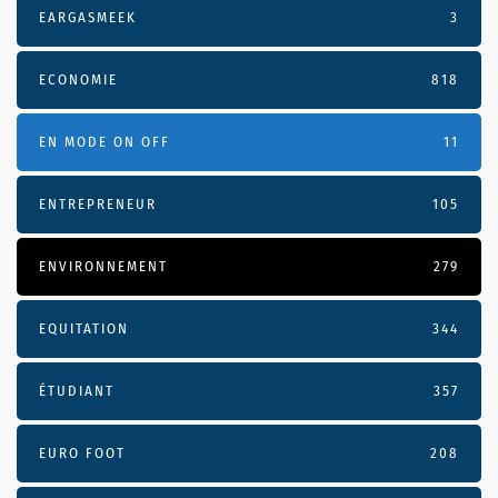
EARGASMEEK
3
ECONOMIE
818
EN MODE ON OFF
11
ENTREPRENEUR
105
ENVIRONNEMENT
279
EQUITATION
344
ÉTUDIANT
357
EURO FOOT
208