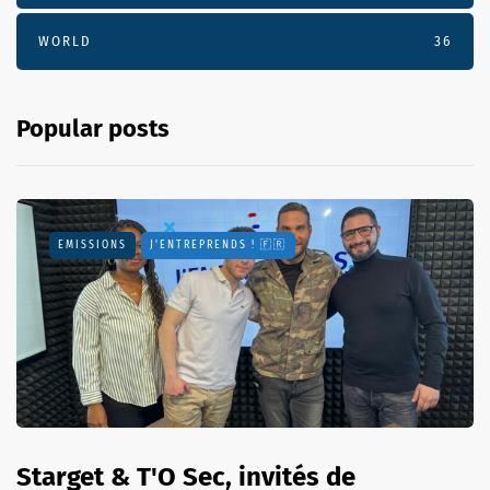
WORLD
36
Popular posts
EMISSIONS
J'ENTREPRENDS ! 🇫🇷
Starget & T'O Sec, invités de