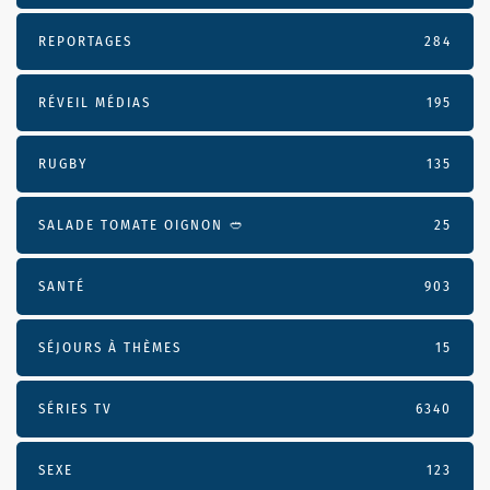
REPORTAGES
284
RÉVEIL MÉDIAS
195
RUGBY
135
SALADE TOMATE OIGNON 🥙
25
SANTÉ
903
SÉJOURS À THÈMES
15
SÉRIES TV
6340
SEXE
123