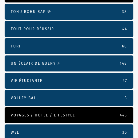
TOHU BOHU RAP 🤟
38
TOUT POUR RÉUSSIR
44
TURF
60
UN ÉCLAIR DE GUENY ⚡️
148
VIE ÉTUDIANTE
47
VOLLEY-BALL
3
VOYAGES / HÔTEL / LIFESTYLE
443
WEL
35