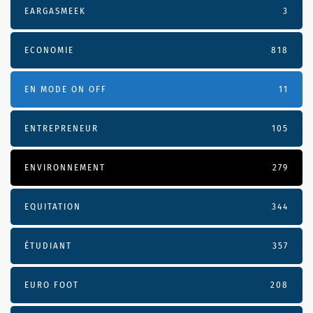
EARGASMEEK
3
ECONOMIE
818
EN MODE ON OFF
11
ENTREPRENEUR
105
ENVIRONNEMENT
279
EQUITATION
344
ÉTUDIANT
357
EURO FOOT
208