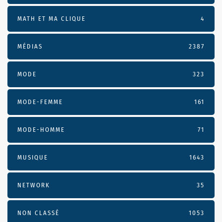
MATH ET MA CLIQUE
4
MÉDIAS
2387
MODE
323
MODE-FEMME
161
MODE-HOMME
71
MUSIQUE
1643
NETWORK
35
NON CLASSÉ
1053