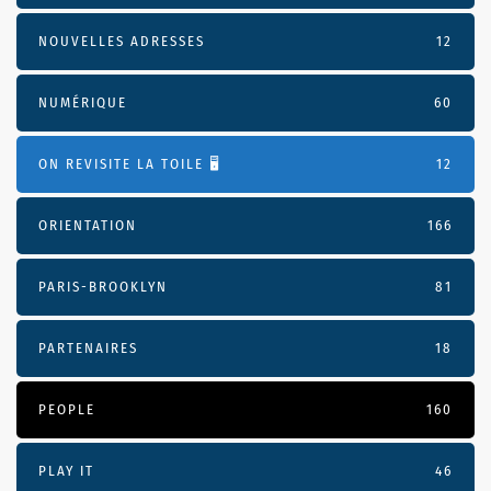
NOUVELLES ADRESSES
12
NUMÉRIQUE
60
ON REVISITE LA TOILE 🖥️
12
ORIENTATION
166
PARIS-BROOKLYN
81
PARTENAIRES
18
PEOPLE
160
PLAY IT
46