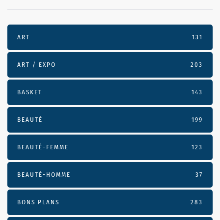
ART
131
ART / EXPO
203
BASKET
143
BEAUTÉ
199
BEAUTÉ-FEMME
123
BEAUTÉ-HOMME
37
BONS PLANS
283