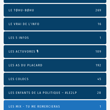
LE TØHU-BØHU
269
LE VRAI DE L’INFO
16
LES 5 INFOS
1
LES ACTUVORES 🎙
109
LES AS DU PLACARD
192
LES COLOCS
45
LES ENFANTS DE LA POLITIQUE – #LE2LP
28
LES MIX - TU ME REMERCIERAS
1