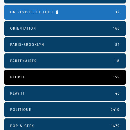
ON REVISITE LA TOILE 🖥️
12
ORIENTATION
166
PARIS-BROOKLYN
81
PARTENAIRES
18
PEOPLE
159
PLAY IT
46
POLITIQUE
2410
POP & GEEK
1479