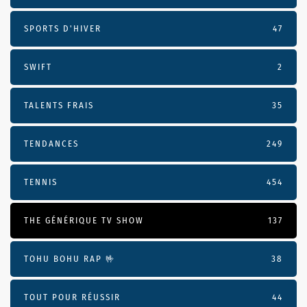
SPORTS D'HIVER
47
SWIFT
2
TALENTS FRAIS
35
TENDANCES
249
TENNIS
454
THE GÉNÉRIQUE TV SHOW
137
TOHU BOHU RAP 🤟
38
TOUT POUR RÉUSSIR
44