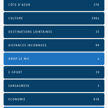
CÔTE D’AZUR
270
CULTURE
3904
DESTINATIONS LOINTAINES
35
DISTANCES INCONNUES
99
DROP LE MIC
4
E-SPORT
39
EARGASMEEK
3
ECONOMIE
818