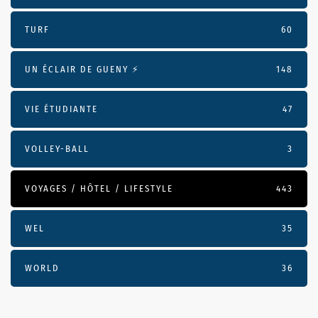
TURF
60
UN ÉCLAIR DE GUENY ⚡️
148
VIE ÉTUDIANTE
47
VOLLEY-BALL
3
VOYAGES / HÔTEL / LIFESTYLE
443
WEL
35
WORLD
36