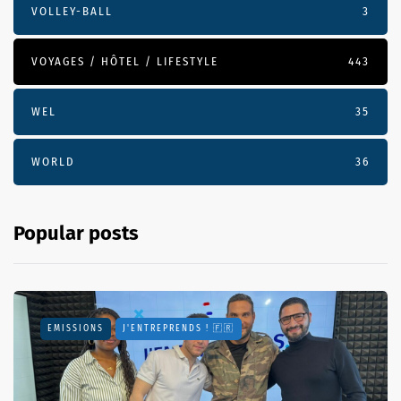
VOLLEY-BALL
3
VOYAGES / HÔTEL / LIFESTYLE
443
WEL
35
WORLD
36
Popular posts
EMISSIONS
J'ENTREPRENDS ! 🇫🇷