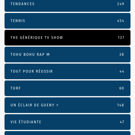
TENDANCES
249
TENNIS
454
THE GÉNÉRIQUE TV SHOW
137
TOHU BOHU RAP 🤟
38
TOUT POUR RÉUSSIR
44
TURF
60
UN ÉCLAIR DE GUENY ⚡️
148
VIE ÉTUDIANTE
47