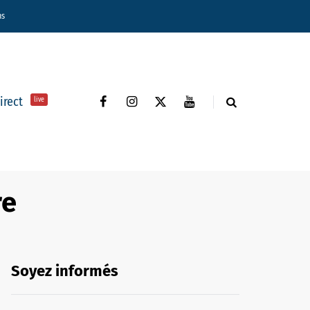
ns
direct
live
re
Soyez informés