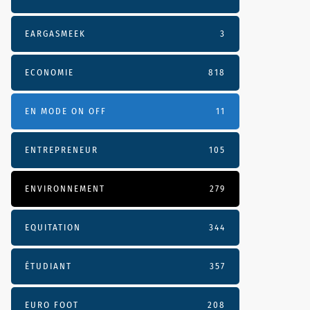
EARGASMEEK
3
ECONOMIE
818
EN MODE ON OFF
11
ENTREPRENEUR
105
ENVIRONNEMENT
279
EQUITATION
344
ÉTUDIANT
357
EURO FOOT
208