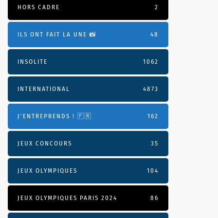
HORS CADRE
2
ILS ONT FAIT LA UNE 📸
48
INSOLITE
1062
INTERNATIONAL
4873
J'ENTREPRENDS ! 🇫🇷
162
JEUX CONCOURS
35
JEUX OLYMPIQUES
104
JEUX OLYMPIQUES PARIS 2024
86