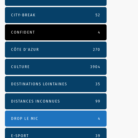
CITY-BREAK
52
CONFIDENT
4
CÔTE D’AZUR
270
CULTURE
3904
DESTINATIONS LOINTAINES
35
DISTANCES INCONNUES
99
DROP LE MIC
4
E-SPORT
39