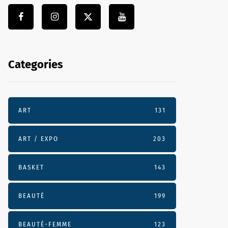
Categories
ART
131
ART / EXPO
203
BASKET
143
BEAUTÉ
199
BEAUTÉ-FEMME
123