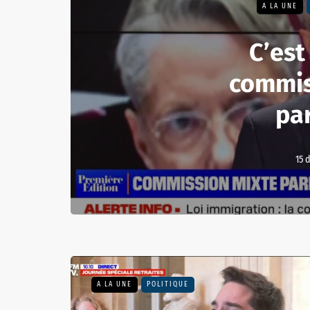
A LA UNE
C’est
commis
par
15 
A LA UNE
POLITIQUE