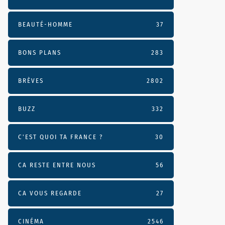
BEAUTÉ-HOMME
37
BONS PLANS
283
BRÈVES
2802
BUZZ
332
C'EST QUOI TA FRANCE ?
30
CA RESTE ENTRE NOUS
56
CA VOUS REGARDE
27
CINÉMA
2546