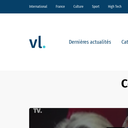
International
France
Culture
Sport
High Tech
Dernières actualités
Ca
C