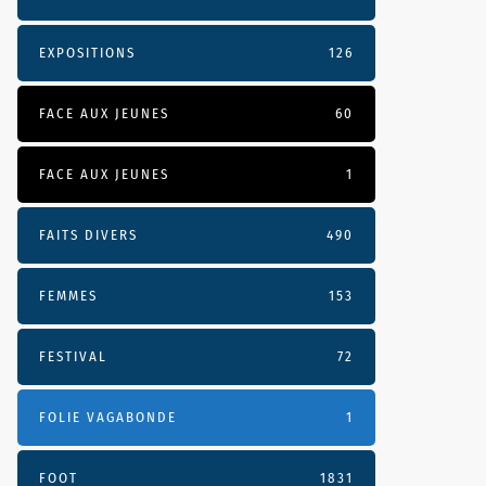
EXPOSITIONS
126
FACE AUX JEUNES
60
FACE AUX JEUNES
1
FAITS DIVERS
490
FEMMES
153
FESTIVAL
72
FOLIE VAGABONDE
1
FOOT
1831