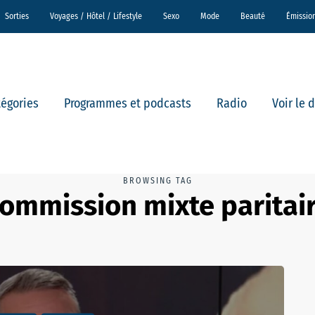
Sorties
Voyages / Hôtel / Lifestyle
Sexo
Mode
Beauté
Émissio
tégories
Programmes et podcasts
Radio
Voir le 
BROWSING TAG
ommission mixte paritai