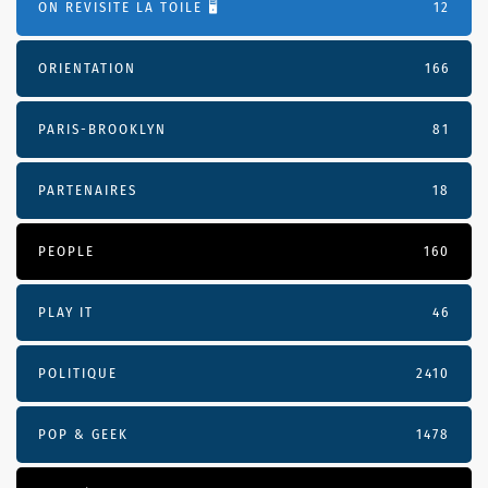
ON REVISITE LA TOILE 🖥️
12
ORIENTATION
166
PARIS-BROOKLYN
81
PARTENAIRES
18
PEOPLE
160
PLAY IT
46
POLITIQUE
2410
POP & GEEK
1478