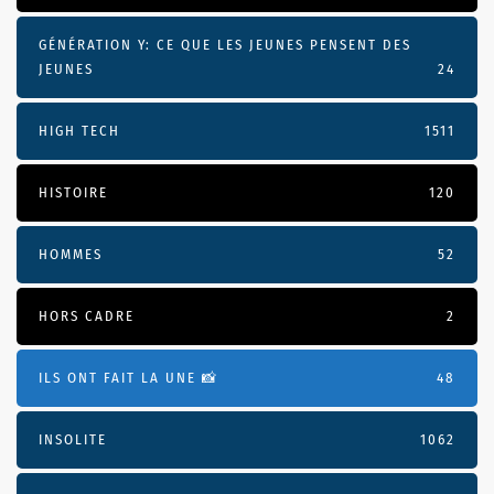
GÉNÉRATION Y: CE QUE LES JEUNES PENSENT DES
JEUNES
24
HIGH TECH
1511
HISTOIRE
120
HOMMES
52
HORS CADRE
2
ILS ONT FAIT LA UNE 📸
48
INSOLITE
1062