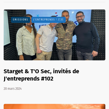
EMISSIONS
J'ENTREPRENDS ! 🇫🇷
Starget & T'O Sec, invités de
J'entreprends #102
20 mars 2024