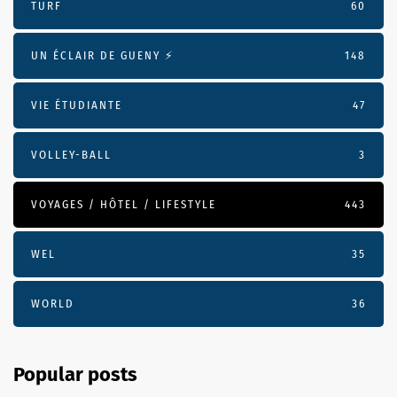
TURF
60
UN ÉCLAIR DE GUENY ⚡️
148
VIE ÉTUDIANTE
47
VOLLEY-BALL
3
VOYAGES / HÔTEL / LIFESTYLE
443
WEL
35
WORLD
36
Popular posts