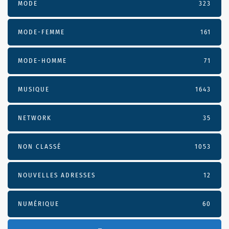
MODE
323
MODE-FEMME
161
MODE-HOMME
71
MUSIQUE
1643
NETWORK
35
NON CLASSÉ
1053
NOUVELLES ADRESSES
12
NUMÉRIQUE
60