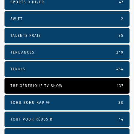
SPORTS D'HIVER
47
SWIFT
2
TALENTS FRAIS
35
TENDANCES
249
TENNIS
454
THE GÉNÉRIQUE TV SHOW
137
TOHU BOHU RAP 🤟
38
TOUT POUR RÉUSSIR
44