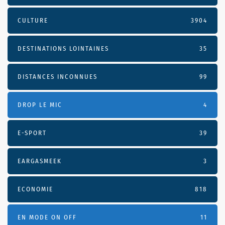
CULTURE
3904
DESTINATIONS LOINTAINES
35
DISTANCES INCONNUES
99
DROP LE MIC
4
E-SPORT
39
EARGASMEEK
3
ECONOMIE
818
EN MODE ON OFF
11