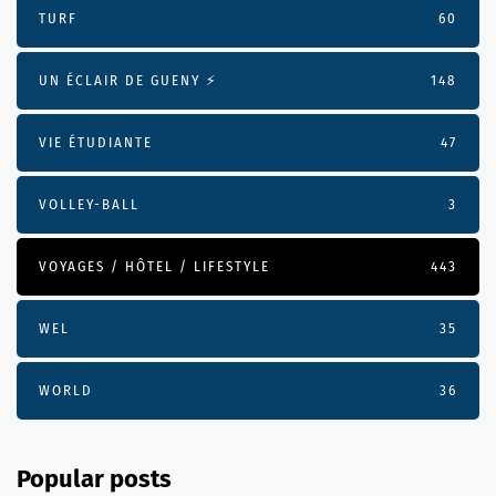
TURF
60
UN ÉCLAIR DE GUENY ⚡️
148
VIE ÉTUDIANTE
47
VOLLEY-BALL
3
VOYAGES / HÔTEL / LIFESTYLE
443
WEL
35
WORLD
36
Popular posts