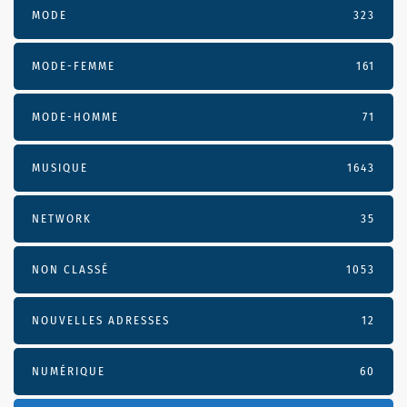
MODE
323
MODE-FEMME
161
MODE-HOMME
71
MUSIQUE
1643
NETWORK
35
NON CLASSÉ
1053
NOUVELLES ADRESSES
12
NUMÉRIQUE
60