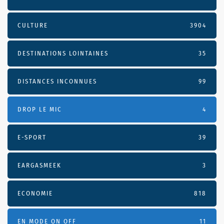
CULTURE
3904
DESTINATIONS LOINTAINES
35
DISTANCES INCONNUES
99
DROP LE MIC
4
E-SPORT
39
EARGASMEEK
3
ECONOMIE
818
EN MODE ON OFF
11