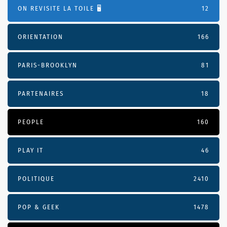
ON REVISITE LA TOILE 🖥️
12
ORIENTATION
166
PARIS-BROOKLYN
81
PARTENAIRES
18
PEOPLE
160
PLAY IT
46
POLITIQUE
2410
POP & GEEK
1478