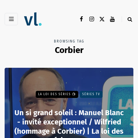
BROWSING TAG
Corbier
LA LOI DES SÉRIES 📺
SÉRIES TV
Un si grand soleil : Manuel Blanc
- invité exceptionnel / Wilfried
(hommage à Corbier) | La loi des