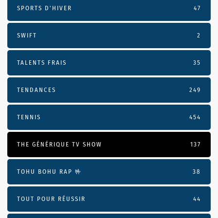
SPORTS D'HIVER
47
SWIFT
2
TALENTS FRAIS
35
TENDANCES
249
TENNIS
454
THE GÉNÉRIQUE TV SHOW
137
TOHU BOHU RAP 🤟
38
TOUT POUR RÉUSSIR
44