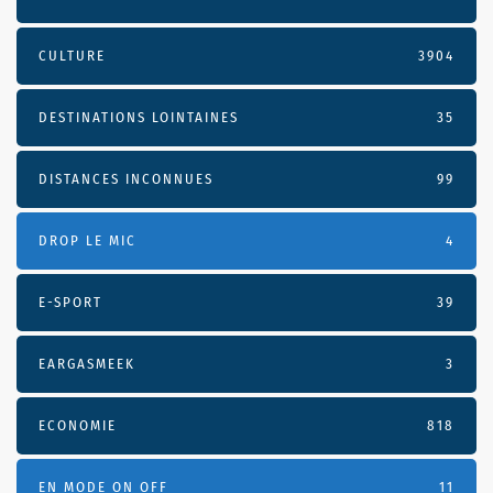
CULTURE
3904
DESTINATIONS LOINTAINES
35
DISTANCES INCONNUES
99
DROP LE MIC
4
E-SPORT
39
EARGASMEEK
3
ECONOMIE
818
EN MODE ON OFF
11