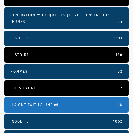
GÉNÉRATION Y: CE QUE LES JEUNES PENSENT DES
JEUNES
24
HIGH TECH
1511
HISTOIRE
120
HOMMES
52
HORS CADRE
2
ILS ONT FAIT LA UNE 📸
48
INSOLITE
1062