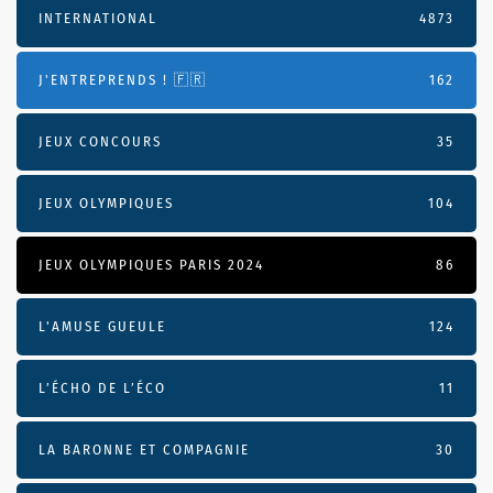
INTERNATIONAL
4873
J'ENTREPRENDS ! 🇫🇷
162
JEUX CONCOURS
35
JEUX OLYMPIQUES
104
JEUX OLYMPIQUES PARIS 2024
86
L'AMUSE GUEULE
124
L’ÉCHO DE L’ÉCO
11
LA BARONNE ET COMPAGNIE
30