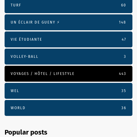
TURF
60
UN ÉCLAIR DE GUENY ⚡️
148
VIE ÉTUDIANTE
47
VOLLEY-BALL
3
VOYAGES / HÔTEL / LIFESTYLE
443
WEL
35
WORLD
36
Popular posts