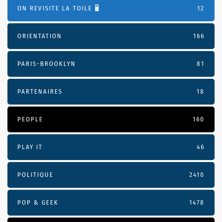
ON REVISITE LA TOILE 🖥️
12
ORIENTATION
166
PARIS-BROOKLYN
81
PARTENAIRES
18
PEOPLE
160
PLAY IT
46
POLITIQUE
2410
POP & GEEK
1478