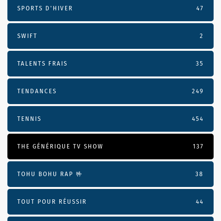
SPORTS D'HIVER
47
SWIFT
2
TALENTS FRAIS
35
TENDANCES
249
TENNIS
454
THE GÉNÉRIQUE TV SHOW
137
TOHU BOHU RAP 🤟
38
TOUT POUR RÉUSSIR
44