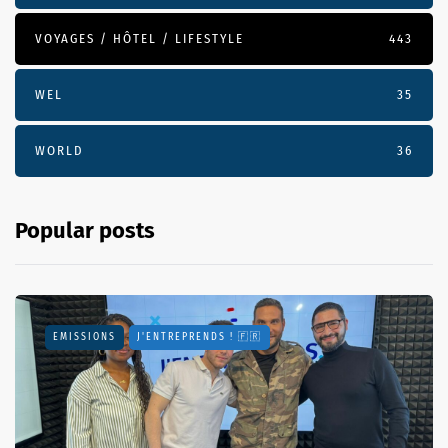
VOYAGES / HÔTEL / LIFESTYLE
443
WEL
35
WORLD
36
Popular posts
EMISSIONS
J'ENTREPRENDS ! 🇫🇷