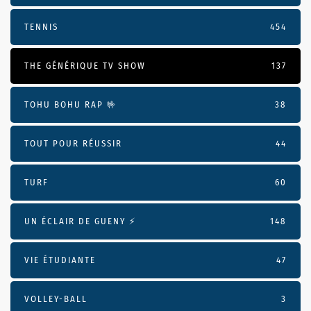
TENNIS
454
THE GÉNÉRIQUE TV SHOW
137
TOHU BOHU RAP 🤟
38
TOUT POUR RÉUSSIR
44
TURF
60
UN ÉCLAIR DE GUENY ⚡️
148
VIE ÉTUDIANTE
47
VOLLEY-BALL
3