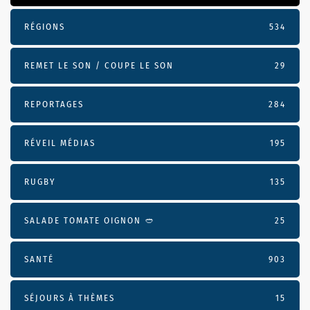
RÉGIONS
534
REMET LE SON / COUPE LE SON
29
REPORTAGES
284
RÉVEIL MÉDIAS
195
RUGBY
135
SALADE TOMATE OIGNON 🥙
25
SANTÉ
903
SÉJOURS À THÈMES
15