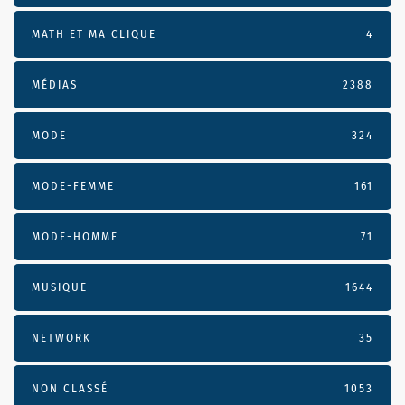
MATH ET MA CLIQUE
4
MÉDIAS
2388
MODE
324
MODE-FEMME
161
MODE-HOMME
71
MUSIQUE
1644
NETWORK
35
NON CLASSÉ
1053