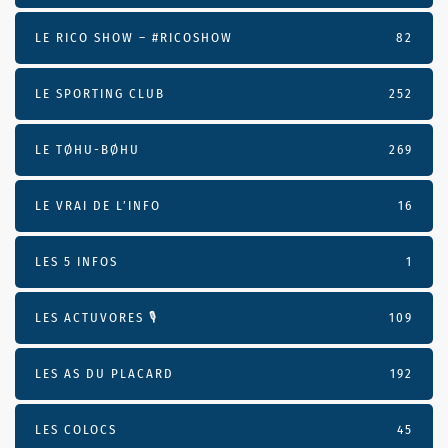
LE RICO SHOW – #RICOSHOW
82
LE SPORTING CLUB
252
LE TØHU-BØHU
269
LE VRAI DE L’INFO
16
LES 5 INFOS
1
LES ACTUVORES 🎙
109
LES AS DU PLACARD
192
LES COLOCS
45