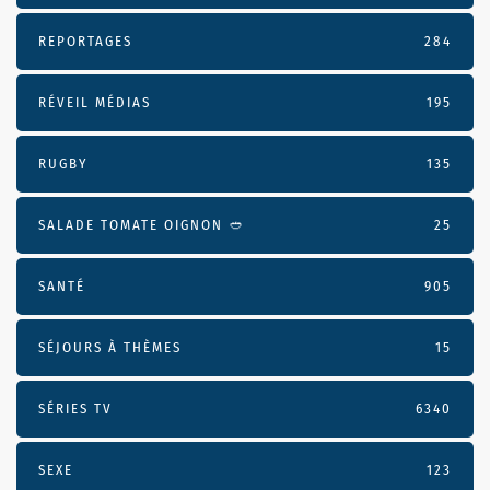
REPORTAGES
284
RÉVEIL MÉDIAS
195
RUGBY
135
SALADE TOMATE OIGNON 🥙
25
SANTÉ
905
SÉJOURS À THÈMES
15
SÉRIES TV
6340
SEXE
123