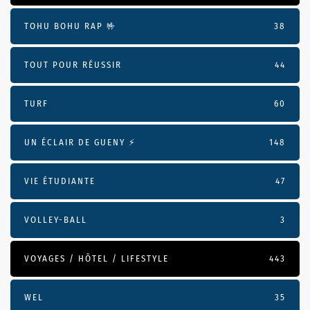
TOHU BOHU RAP 🤟
38
TOUT POUR RÉUSSIR
44
TURF
60
UN ÉCLAIR DE GUENY ⚡️
148
VIE ÉTUDIANTE
47
VOLLEY-BALL
3
VOYAGES / HÔTEL / LIFESTYLE
443
WEL
35