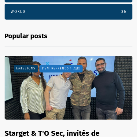
WORLD
36
Popular posts
EMISSIONS
J'ENTREPRENDS ! 🇫🇷
Starget & T'O Sec, invités de