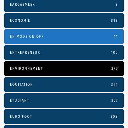
EARGASMEEK
3
ECONOMIE
818
EN MODE ON OFF
11
ENTREPRENEUR
105
ENVIRONNEMENT
279
EQUITATION
344
ÉTUDIANT
357
EURO FOOT
208