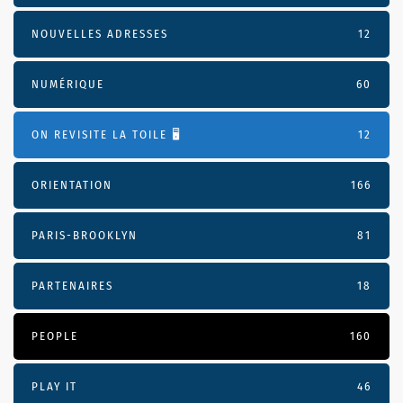
NOUVELLES ADRESSES
12
NUMÉRIQUE
60
ON REVISITE LA TOILE 🖥️
12
ORIENTATION
166
PARIS-BROOKLYN
81
PARTENAIRES
18
PEOPLE
160
PLAY IT
46