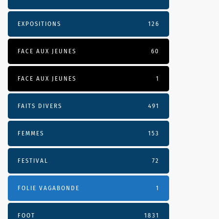
EXPOSITIONS
126
FACE AUX JEUNES
60
FACE AUX JEUNES
1
FAITS DIVERS
491
FEMMES
153
FESTIVAL
72
FOLIE VAGABONDE
1
FOOT
1831