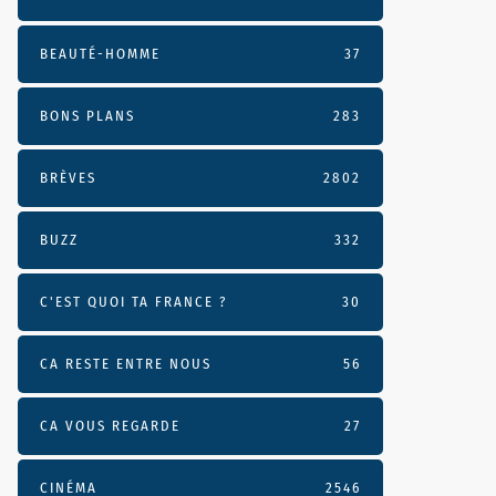
BEAUTÉ-HOMME
37
BONS PLANS
283
BRÈVES
2802
BUZZ
332
C'EST QUOI TA FRANCE ?
30
CA RESTE ENTRE NOUS
56
CA VOUS REGARDE
27
CINÉMA
2546