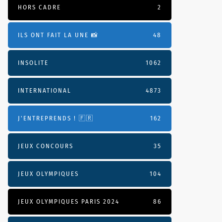
HORS CADRE
2
ILS ONT FAIT LA UNE 📸
48
INSOLITE
1062
INTERNATIONAL
4873
J'ENTREPRENDS ! 🇫🇷
162
JEUX CONCOURS
35
JEUX OLYMPIQUES
104
JEUX OLYMPIQUES PARIS 2024
86