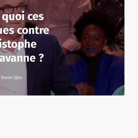
 quoi ces
ues contre
istophe
avanne ?
 février 2024