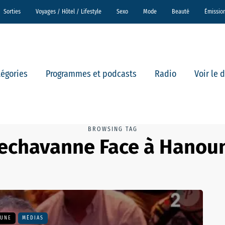
Sorties
Voyages / Hôtel / Lifestyle
Sexo
Mode
Beauté
Émissio
tégories
Programmes et podcasts
Radio
Voir le 
BROWSING TAG
echavanne Face à Hanou
 UNE
MÉDIAS