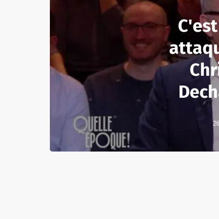
C'est
attaq
Chr
Dech
26