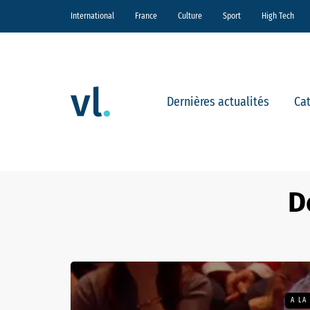
International
France
Culture
Sport
High Tech
Dernières actualités
Ca
D
A LA