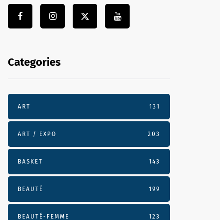
Categories
ART
131
ART / EXPO
203
BASKET
143
BEAUTÉ
199
BEAUTÉ-FEMME
123