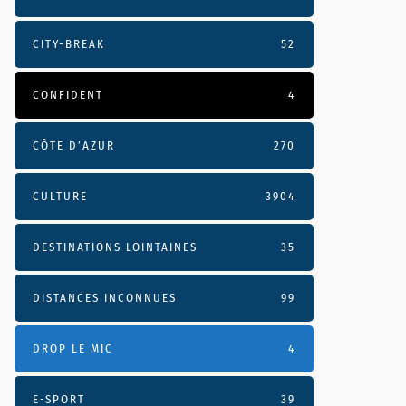
CITY-BREAK
52
CONFIDENT
4
CÔTE D’AZUR
270
CULTURE
3904
DESTINATIONS LOINTAINES
35
DISTANCES INCONNUES
99
DROP LE MIC
4
E-SPORT
39