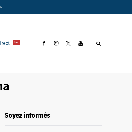
ns
direct
live
na
Soyez informés