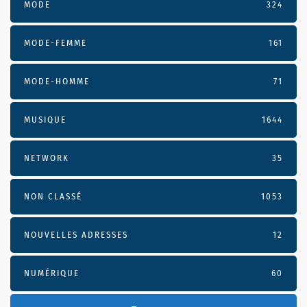
MODE
324
MODE-FEMME
161
MODE-HOMME
71
MUSIQUE
1644
NETWORK
35
NON CLASSÉ
1053
NOUVELLES ADRESSES
12
NUMÉRIQUE
60