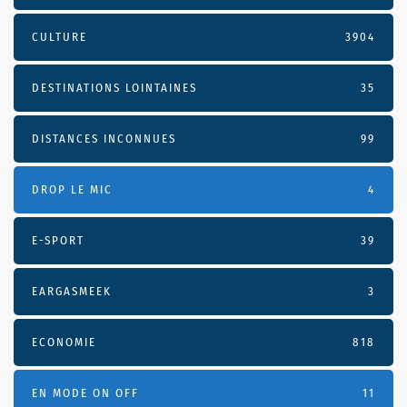
CULTURE
3904
DESTINATIONS LOINTAINES
35
DISTANCES INCONNUES
99
DROP LE MIC
4
E-SPORT
39
EARGASMEEK
3
ECONOMIE
818
EN MODE ON OFF
11