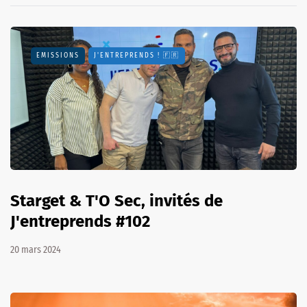
EMISSIONS
J'ENTREPRENDS ! 🇫🇷
Starget & T'O Sec, invités de
J'entreprends #102
20 mars 2024