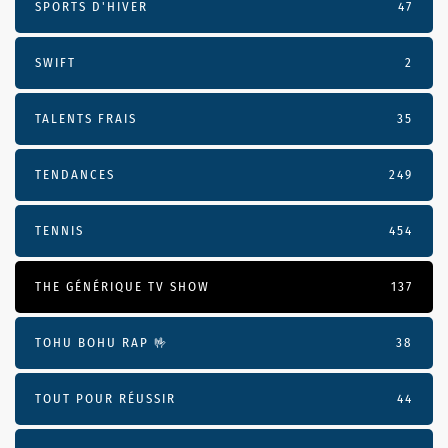
SPORTS D'HIVER
47
SWIFT
2
TALENTS FRAIS
35
TENDANCES
249
TENNIS
454
THE GÉNÉRIQUE TV SHOW
137
TOHU BOHU RAP 🤟
38
TOUT POUR RÉUSSIR
44