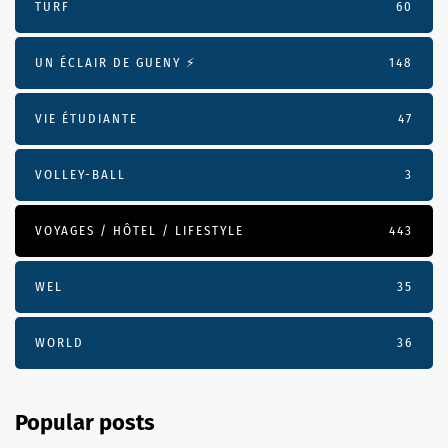
TURF
60
UN ÉCLAIR DE GUENY ⚡️
148
VIE ÉTUDIANTE
47
VOLLEY-BALL
3
VOYAGES / HÔTEL / LIFESTYLE
443
WEL
35
WORLD
36
Popular posts