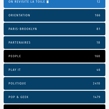
ON REVISITE LA TOILE 🖥️
12
ORIENTATION
166
PARIS-BROOKLYN
81
PARTENAIRES
18
PEOPLE
160
PLAY IT
46
POLITIQUE
2410
POP & GEEK
1479