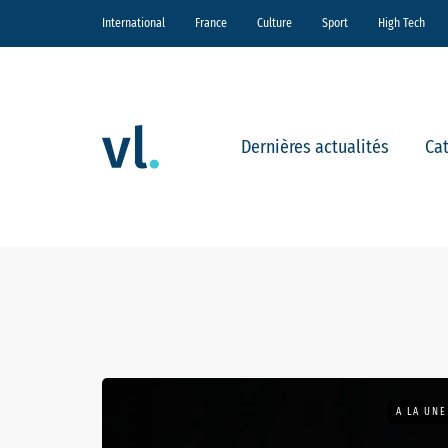
International
France
Culture
Sport
High Tech
Dernières actualités
Ca
A LA UNE