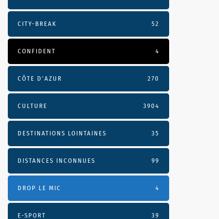
CITY-BREAK
52
CONFIDENT
4
CÔTE D’AZUR
270
CULTURE
3904
DESTINATIONS LOINTAINES
35
DISTANCES INCONNUES
99
DROP LE MIC
4
E-SPORT
39