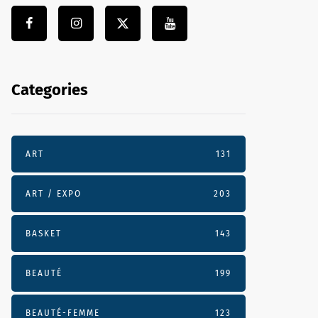
Categories
ART
131
ART / EXPO
203
BASKET
143
BEAUTÉ
199
BEAUTÉ-FEMME
123