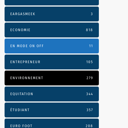
EARGASMEEK
3
ECONOMIE
818
EN MODE ON OFF
11
ENTREPRENEUR
105
ENVIRONNEMENT
279
EQUITATION
344
ÉTUDIANT
357
EURO FOOT
208