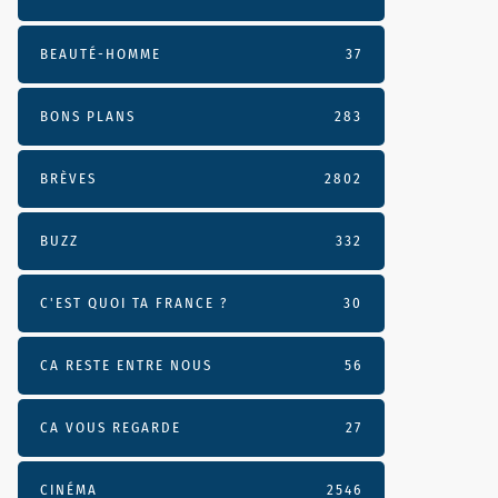
BEAUTÉ-HOMME
37
BONS PLANS
283
BRÈVES
2802
BUZZ
332
C'EST QUOI TA FRANCE ?
30
CA RESTE ENTRE NOUS
56
CA VOUS REGARDE
27
CINÉMA
2546