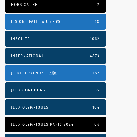
HORS CADRE
2
ILS ONT FAIT LA UNE 📸
48
INSOLITE
1062
INTERNATIONAL
4873
J'ENTREPRENDS ! 🇫🇷
162
JEUX CONCOURS
35
JEUX OLYMPIQUES
104
JEUX OLYMPIQUES PARIS 2024
86