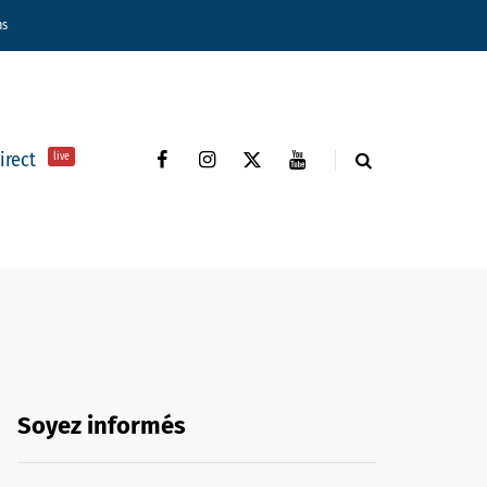
ns
direct
live
Soyez informés