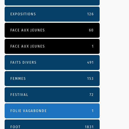
EXPOSITIONS
126
FACE AUX JEUNES
60
FACE AUX JEUNES
1
FAITS DIVERS
491
FEMMES
153
FESTIVAL
72
FOLIE VAGABONDE
1
FOOT
1831