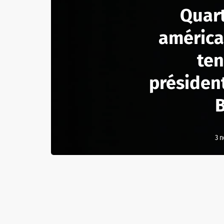
Quar
américai
ten
président
3 