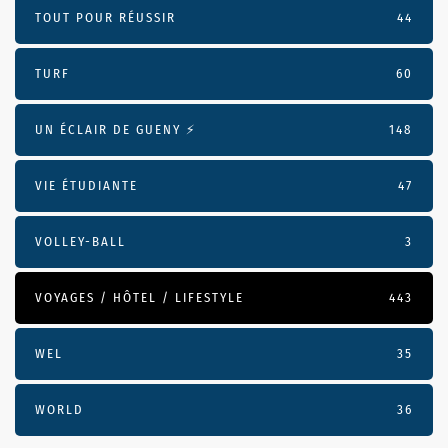
TOUT POUR RÉUSSIR
44
TURF
60
UN ÉCLAIR DE GUENY ⚡️
148
VIE ÉTUDIANTE
47
VOLLEY-BALL
3
VOYAGES / HÔTEL / LIFESTYLE
443
WEL
35
WORLD
36