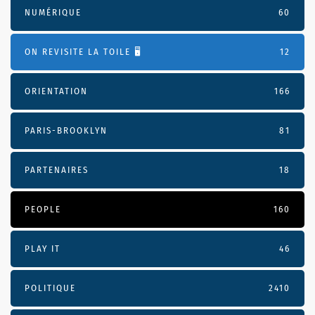
NUMÉRIQUE
60
ON REVISITE LA TOILE 🖥️
12
ORIENTATION
166
PARIS-BROOKLYN
81
PARTENAIRES
18
PEOPLE
160
PLAY IT
46
POLITIQUE
2410