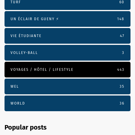
TURF
60
UN ÉCLAIR DE GUENY ⚡️
148
VIE ÉTUDIANTE
47
VOLLEY-BALL
3
VOYAGES / HÔTEL / LIFESTYLE
443
WEL
35
WORLD
36
Popular posts