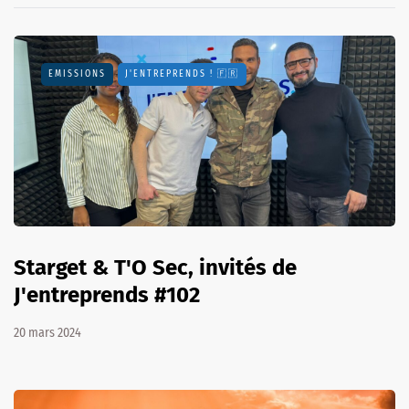
EMISSIONS
J'ENTREPRENDS ! 🇫🇷
Starget & T'O Sec, invités de
J'entreprends #102
20 mars 2024