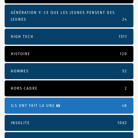
GÉNÉRATION Y: CE QUE LES JEUNES PENSENT DES
JEUNES
24
HIGH TECH
1511
HISTOIRE
120
HOMMES
52
HORS CADRE
2
ILS ONT FAIT LA UNE 📸
48
INSOLITE
1062