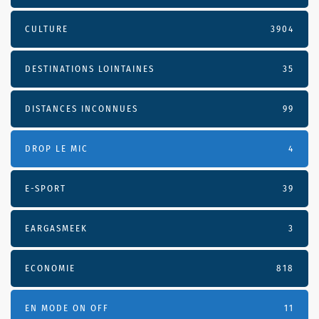
CULTURE
3904
DESTINATIONS LOINTAINES
35
DISTANCES INCONNUES
99
DROP LE MIC
4
E-SPORT
39
EARGASMEEK
3
ECONOMIE
818
EN MODE ON OFF
11