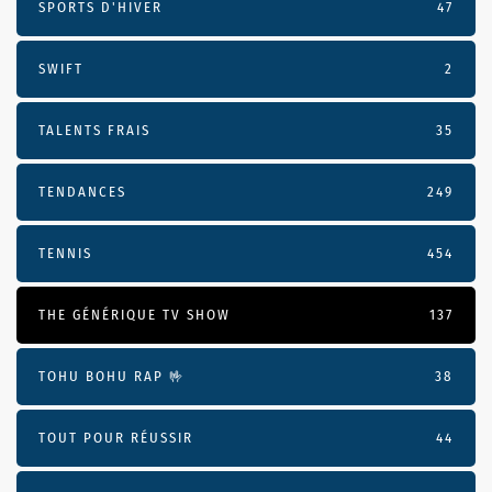
SPORTS D'HIVER
47
SWIFT
2
TALENTS FRAIS
35
TENDANCES
249
TENNIS
454
THE GÉNÉRIQUE TV SHOW
137
TOHU BOHU RAP 🤟
38
TOUT POUR RÉUSSIR
44