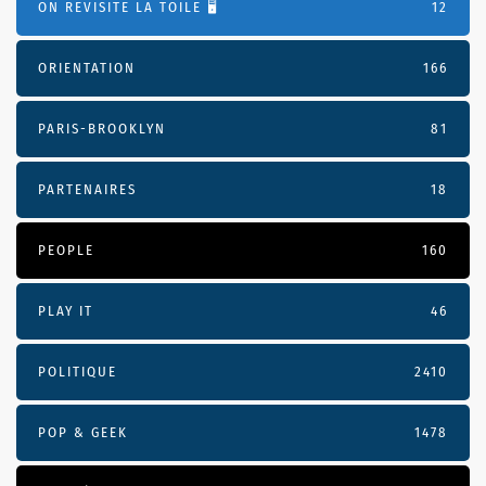
ON REVISITE LA TOILE 🖥️
12
ORIENTATION
166
PARIS-BROOKLYN
81
PARTENAIRES
18
PEOPLE
160
PLAY IT
46
POLITIQUE
2410
POP & GEEK
1478