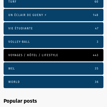
TURF
60
UN ÉCLAIR DE GUENY ⚡️
148
VIE ÉTUDIANTE
47
VOLLEY-BALL
3
VOYAGES / HÔTEL / LIFESTYLE
443
WEL
35
WORLD
36
Popular posts