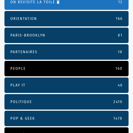
ON REVISITE LA TOILE 🖥️
12
ORIENTATION
166
PARIS-BROOKLYN
81
PARTENAIRES
18
PEOPLE
160
PLAY IT
46
POLITIQUE
2410
POP & GEEK
1478