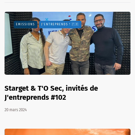
EMISSIONS
J'ENTREPRENDS ! 🇫🇷
Starget & T'O Sec, invités de
J'entreprends #102
20 mars 2024