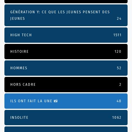
GÉNÉRATION Y: CE QUE LES JEUNES PENSENT DES
JEUNES
24
HIGH TECH
1511
HISTOIRE
120
HOMMES
52
HORS CADRE
2
ILS ONT FAIT LA UNE 📸
48
INSOLITE
1062