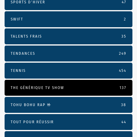
SPORTS D'HIVER
47
SWIFT
2
TALENTS FRAIS
35
TENDANCES
249
TENNIS
454
THE GÉNÉRIQUE TV SHOW
137
TOHU BOHU RAP 🤟
38
TOUT POUR RÉUSSIR
44