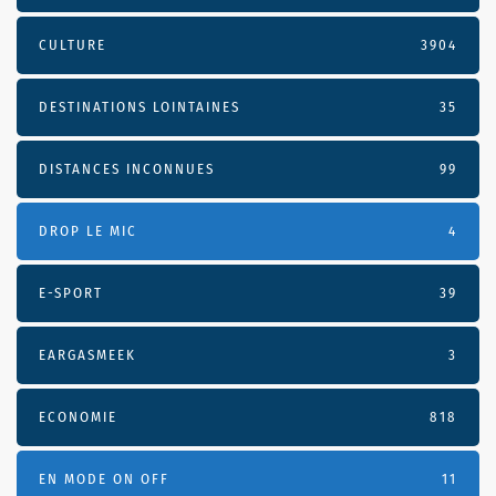
CULTURE
3904
DESTINATIONS LOINTAINES
35
DISTANCES INCONNUES
99
DROP LE MIC
4
E-SPORT
39
EARGASMEEK
3
ECONOMIE
818
EN MODE ON OFF
11