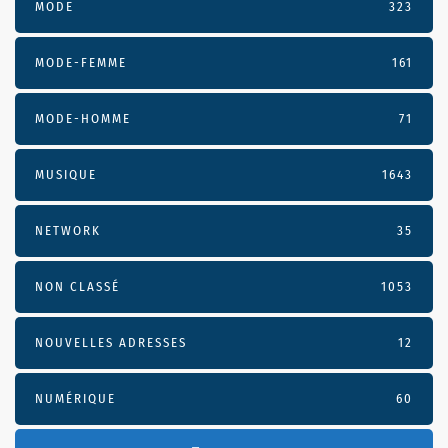
MODE
323
MODE-FEMME
161
MODE-HOMME
71
MUSIQUE
1643
NETWORK
35
NON CLASSÉ
1053
NOUVELLES ADRESSES
12
NUMÉRIQUE
60