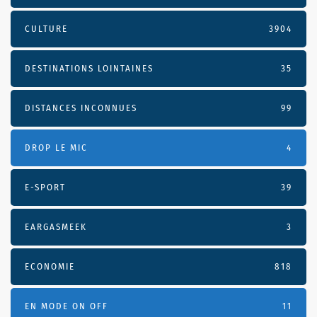
CULTURE
3904
DESTINATIONS LOINTAINES
35
DISTANCES INCONNUES
99
DROP LE MIC
4
E-SPORT
39
EARGASMEEK
3
ECONOMIE
818
EN MODE ON OFF
11