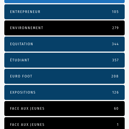
ENTREPRENEUR
105
ENVIRONNEMENT
279
EQUITATION
344
ÉTUDIANT
357
EURO FOOT
208
EXPOSITIONS
126
FACE AUX JEUNES
60
FACE AUX JEUNES
1