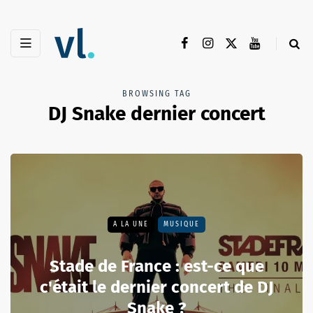
BROWSING TAG
DJ Snake dernier concert
A LA UNE
MUSIQUE
Stade de France : est-ce que
c'était le dernier concert de DJ
Snake ?