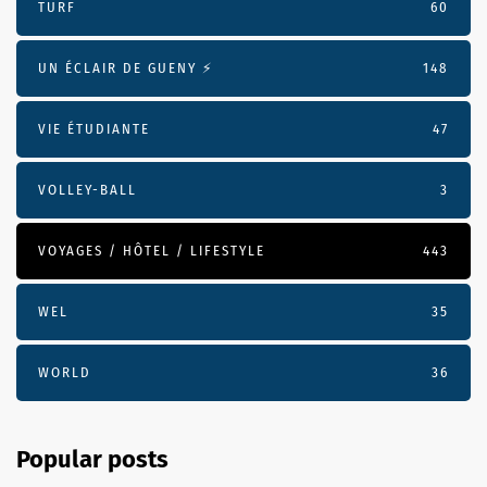
TURF
60
UN ÉCLAIR DE GUENY ⚡️
148
VIE ÉTUDIANTE
47
VOLLEY-BALL
3
VOYAGES / HÔTEL / LIFESTYLE
443
WEL
35
WORLD
36
Popular posts