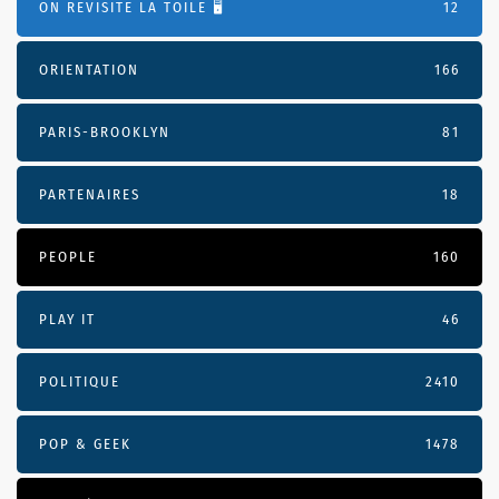
ON REVISITE LA TOILE 🖥️
12
ORIENTATION
166
PARIS-BROOKLYN
81
PARTENAIRES
18
PEOPLE
160
PLAY IT
46
POLITIQUE
2410
POP & GEEK
1478