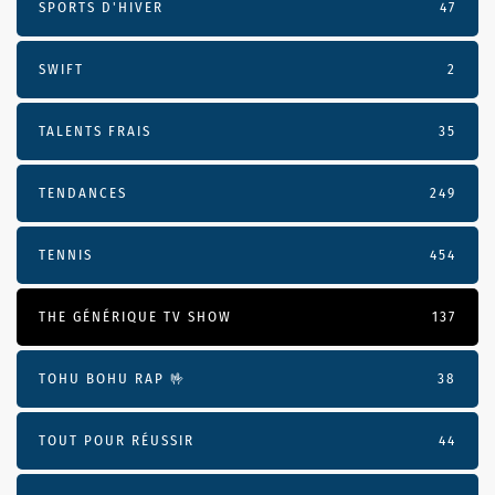
SPORTS D'HIVER
47
SWIFT
2
TALENTS FRAIS
35
TENDANCES
249
TENNIS
454
THE GÉNÉRIQUE TV SHOW
137
TOHU BOHU RAP 🤟
38
TOUT POUR RÉUSSIR
44