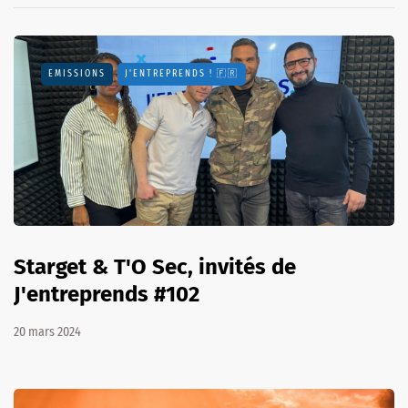
EMISSIONS
J'ENTREPRENDS ! 🇫🇷
Starget & T'O Sec, invités de
J'entreprends #102
20 mars 2024