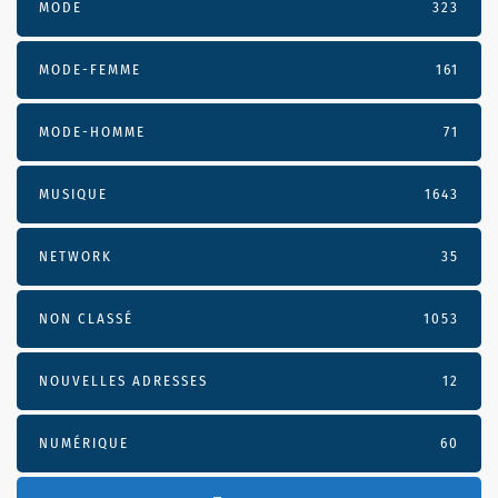
MODE
323
MODE-FEMME
161
MODE-HOMME
71
MUSIQUE
1643
NETWORK
35
NON CLASSÉ
1053
NOUVELLES ADRESSES
12
NUMÉRIQUE
60