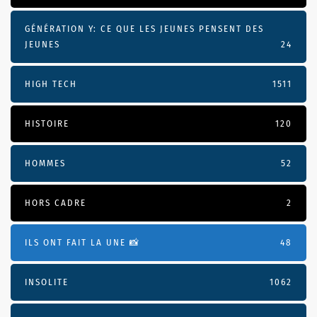
GÉNÉRATION Y: CE QUE LES JEUNES PENSENT DES
JEUNES
24
HIGH TECH
1511
HISTOIRE
120
HOMMES
52
HORS CADRE
2
ILS ONT FAIT LA UNE 📸
48
INSOLITE
1062