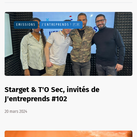
EMISSIONS
J'ENTREPRENDS ! 🇫🇷
Starget & T'O Sec, invités de
J'entreprends #102
20 mars 2024