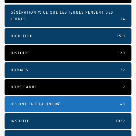
GÉNÉRATION Y: CE QUE LES JEUNES PENSENT DES
JEUNES
24
HIGH TECH
1511
HISTOIRE
120
HOMMES
52
HORS CADRE
2
ILS ONT FAIT LA UNE 📸
48
INSOLITE
1062