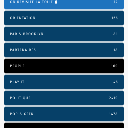
ON REVISITE LA TOILE 🖥️
12
ORIENTATION
166
PARIS-BROOKLYN
81
PARTENAIRES
18
PEOPLE
160
PLAY IT
46
POLITIQUE
2410
POP & GEEK
1478