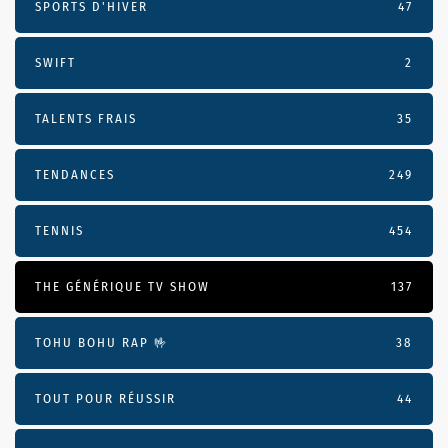
SPORTS D'HIVER
47
SWIFT
2
TALENTS FRAIS
35
TENDANCES
249
TENNIS
454
THE GÉNÉRIQUE TV SHOW
137
TOHU BOHU RAP 🤟
38
TOUT POUR RÉUSSIR
44