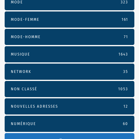
MODE
323
MODE-FEMME
161
MODE-HOMME
71
MUSIQUE
1643
NETWORK
35
NON CLASSÉ
1053
NOUVELLES ADRESSES
12
NUMÉRIQUE
60