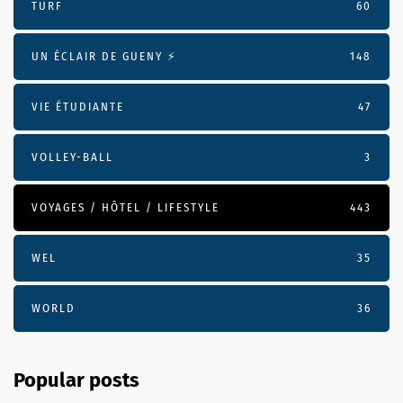
TURF
60
UN ÉCLAIR DE GUENY ⚡️
148
VIE ÉTUDIANTE
47
VOLLEY-BALL
3
VOYAGES / HÔTEL / LIFESTYLE
443
WEL
35
WORLD
36
Popular posts