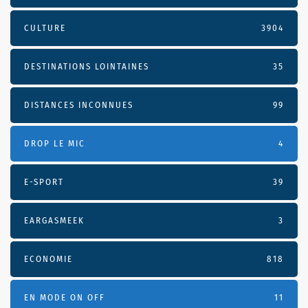
CULTURE
3904
DESTINATIONS LOINTAINES
35
DISTANCES INCONNUES
99
DROP LE MIC
4
E-SPORT
39
EARGASMEEK
3
ECONOMIE
818
EN MODE ON OFF
11