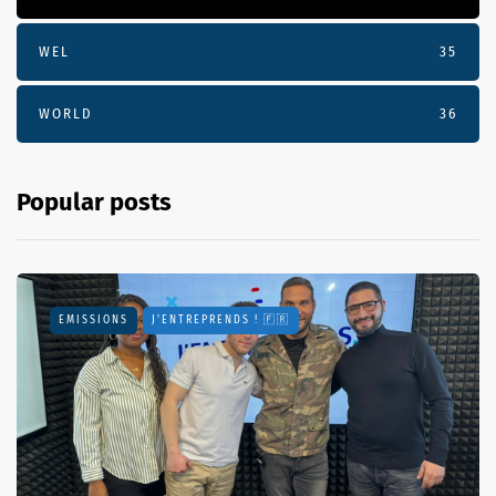
WEL
35
WORLD
36
Popular posts
EMISSIONS
J'ENTREPRENDS ! 🇫🇷