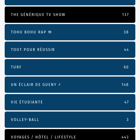
THE GÉNÉRIQUE TV SHOW
137
TOHU BOHU RAP 🤟
38
TOUT POUR RÉUSSIR
44
TURF
60
UN ÉCLAIR DE GUENY ⚡️
148
VIE ÉTUDIANTE
47
VOLLEY-BALL
3
VOYAGES / HÔTEL / LIFESTYLE
443