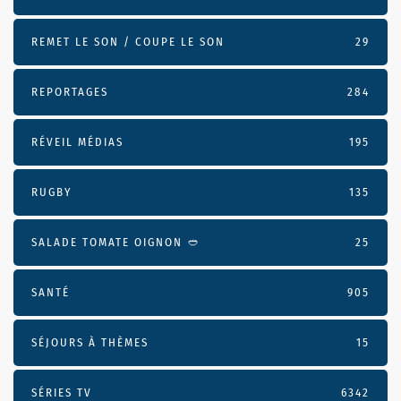
REMET LE SON / COUPE LE SON
29
REPORTAGES
284
RÉVEIL MÉDIAS
195
RUGBY
135
SALADE TOMATE OIGNON 🥙
25
SANTÉ
905
SÉJOURS À THÈMES
15
SÉRIES TV
6342