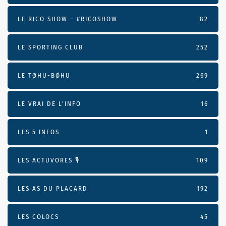
LE RICO SHOW – #RICOSHOW
82
LE SPORTING CLUB
252
LE TØHU-BØHU
269
LE VRAI DE L’INFO
16
LES 5 INFOS
1
LES ACTUVORES 🎙
109
LES AS DU PLACARD
192
LES COLOCS
45