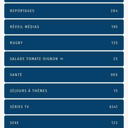
REPORTAGES
284
RÉVEIL MÉDIAS
195
RUGBY
135
SALADE TOMATE OIGNON 🥙
25
SANTÉ
905
SÉJOURS À THÈMES
15
SÉRIES TV
6341
SEXE
123