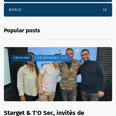
WORLD
36
Popular posts
EMISSIONS
J'ENTREPRENDS ! 🇫🇷
Starget & T'O Sec, invités de