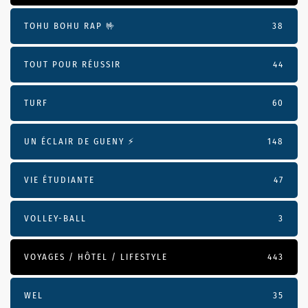
TOHU BOHU RAP 🤟
38
TOUT POUR RÉUSSIR
44
TURF
60
UN ÉCLAIR DE GUENY ⚡️
148
VIE ÉTUDIANTE
47
VOLLEY-BALL
3
VOYAGES / HÔTEL / LIFESTYLE
443
WEL
35