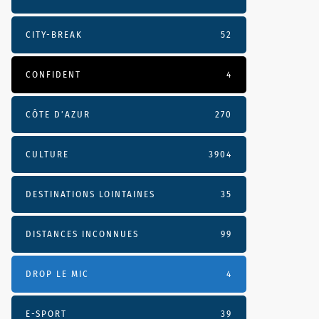
CITY-BREAK
52
CONFIDENT
4
CÔTE D’AZUR
270
CULTURE
3904
DESTINATIONS LOINTAINES
35
DISTANCES INCONNUES
99
DROP LE MIC
4
E-SPORT
39