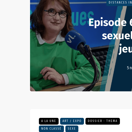
DISTANCES I
Episode 
sexue
je
5 
A LA UNE
ART / EXPO
DOSSIER - THEMA
NON CLASSÉ
SEXE