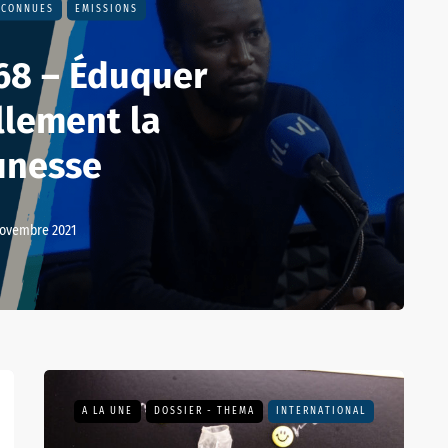
NCONNUES
EMISSIONS
68 – Éduquer
llement la
unesse
novembre 2021
A LA UNE
DOSSIER - THEMA
INTERNATIONAL