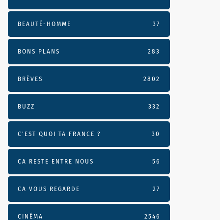
BEAUTÉ-HOMME
37
BONS PLANS
283
BRÈVES
2802
BUZZ
332
C'EST QUOI TA FRANCE ?
30
CA RESTE ENTRE NOUS
56
CA VOUS REGARDE
27
CINÉMA
2546