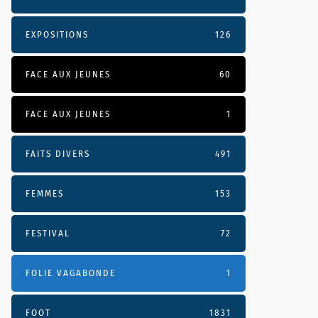
EXPOSITIONS
126
FACE AUX JEUNES
60
FACE AUX JEUNES
1
FAITS DIVERS
491
FEMMES
153
FESTIVAL
72
FOLIE VAGABONDE
1
FOOT
1831