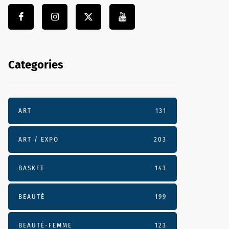
Categories
ART
131
ART / EXPO
203
BASKET
143
BEAUTÉ
199
BEAUTÉ-FEMME
123