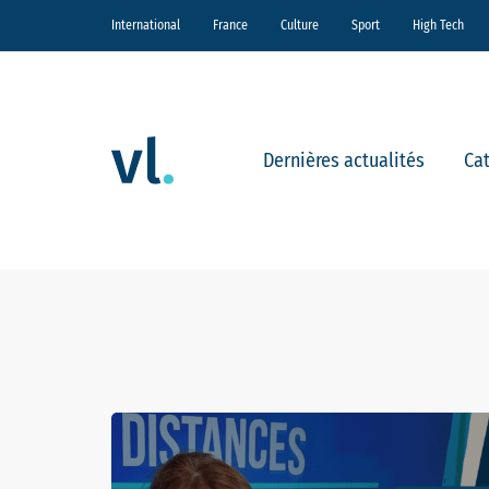
International
France
Culture
Sport
High Tech
Dernières actualités
Ca