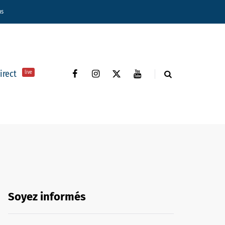
ns
direct
live
Soyez informés