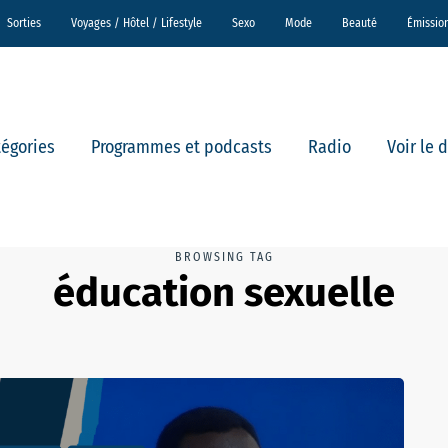
Sorties
Voyages / Hôtel / Lifestyle
Sexo
Mode
Beauté
Émissio
tégories
Programmes et podcasts
Radio
Voir le 
BROWSING TAG
éducation sexuelle