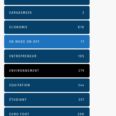
EARGASMEEK
3
ECONOMIE
818
EN MODE ON OFF
11
ENTREPRENEUR
105
ENVIRONNEMENT
279
EQUITATION
344
ÉTUDIANT
357
EURO FOOT
208