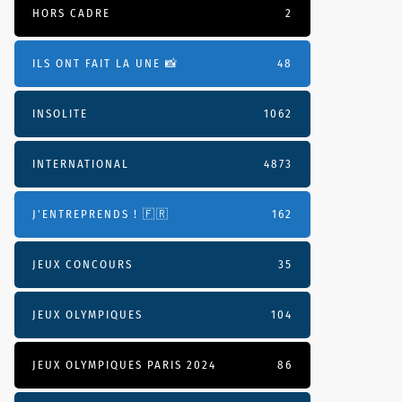
HORS CADRE
2
ILS ONT FAIT LA UNE 📸
48
INSOLITE
1062
INTERNATIONAL
4873
J'ENTREPRENDS ! 🇫🇷
162
JEUX CONCOURS
35
JEUX OLYMPIQUES
104
JEUX OLYMPIQUES PARIS 2024
86