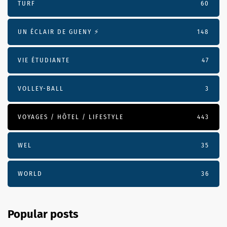
TURF
60
UN ÉCLAIR DE GUENY ⚡️
148
VIE ÉTUDIANTE
47
VOLLEY-BALL
3
VOYAGES / HÔTEL / LIFESTYLE
443
WEL
35
WORLD
36
Popular posts