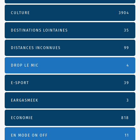
CULTURE
3904
DESTINATIONS LOINTAINES
35
DISTANCES INCONNUES
99
DROP LE MIC
4
E-SPORT
39
EARGASMEEK
3
ECONOMIE
818
EN MODE ON OFF
11