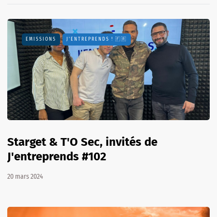
EMISSIONS
J'ENTREPRENDS ! 🇫🇷
Starget & T'O Sec, invités de
J'entreprends #102
20 mars 2024