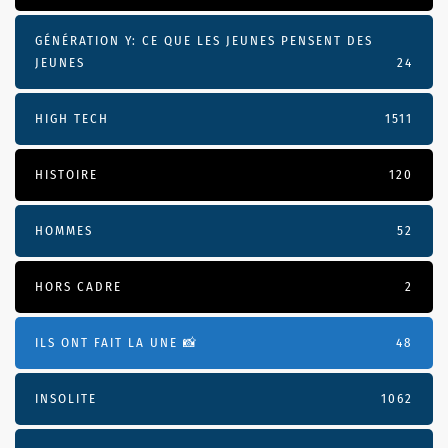
GÉNÉRATION Y: CE QUE LES JEUNES PENSENT DES
JEUNES
24
HIGH TECH
1511
HISTOIRE
120
HOMMES
52
HORS CADRE
2
ILS ONT FAIT LA UNE 📸
48
INSOLITE
1062