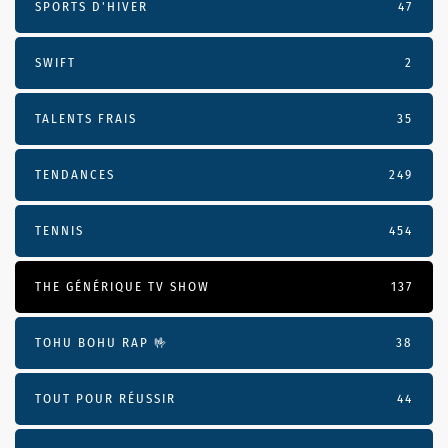
SPORTS D'HIVER
47
SWIFT
2
TALENTS FRAIS
35
TENDANCES
249
TENNIS
454
THE GÉNÉRIQUE TV SHOW
137
TOHU BOHU RAP 🤟
38
TOUT POUR RÉUSSIR
44