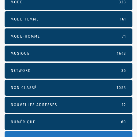
MODE
323
MODE-FEMME
161
MODE-HOMME
71
MUSIQUE
1643
NETWORK
35
NON CLASSÉ
1053
NOUVELLES ADRESSES
12
NUMÉRIQUE
60