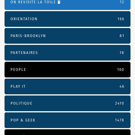
ON REVISITE LA TOILE 🖥️
12
ORIENTATION
166
PARIS-BROOKLYN
81
PARTENAIRES
18
PEOPLE
160
PLAY IT
46
POLITIQUE
2410
POP & GEEK
1478