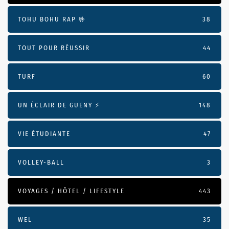
TOHU BOHU RAP 🤟
38
TOUT POUR RÉUSSIR
44
TURF
60
UN ÉCLAIR DE GUENY ⚡️
148
VIE ÉTUDIANTE
47
VOLLEY-BALL
3
VOYAGES / HÔTEL / LIFESTYLE
443
WEL
35