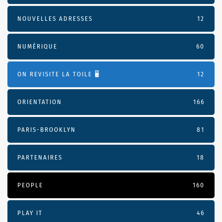
NOUVELLES ADRESSES
12
NUMÉRIQUE
60
ON REVISITE LA TOILE 🖥️
12
ORIENTATION
166
PARIS-BROOKLYN
81
PARTENAIRES
18
PEOPLE
160
PLAY IT
46