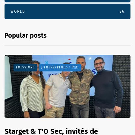
WORLD
36
Popular posts
EMISSIONS
J'ENTREPRENDS ! 🇫🇷
Starget & T'O Sec, invités de