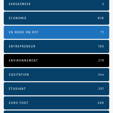
EARGASMEEK
3
ECONOMIE
818
EN MODE ON OFF
11
ENTREPRENEUR
105
ENVIRONNEMENT
279
EQUITATION
344
ÉTUDIANT
357
EURO FOOT
208