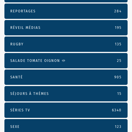
REPORTAGES
284
RÉVEIL MÉDIAS
195
RUGBY
135
SALADE TOMATE OIGNON 🥙
25
SANTÉ
905
SÉJOURS À THÈMES
15
SÉRIES TV
6340
SEXE
123