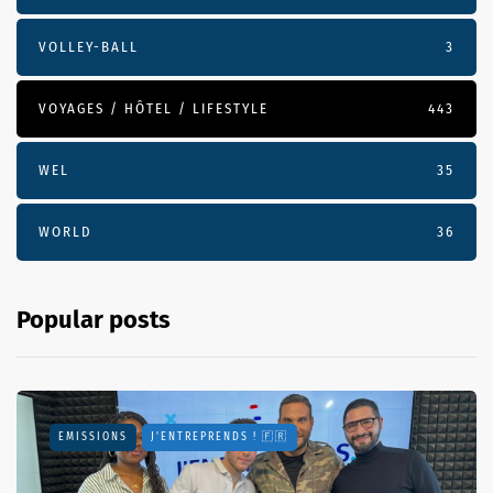
VOLLEY-BALL
3
VOYAGES / HÔTEL / LIFESTYLE
443
WEL
35
WORLD
36
Popular posts
EMISSIONS
J'ENTREPRENDS ! 🇫🇷