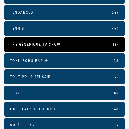
TENDANCES
249
TENNIS
454
THE GÉNÉRIQUE TV SHOW
137
TOHU BOHU RAP 🤟
38
TOUT POUR RÉUSSIR
44
TURF
60
UN ÉCLAIR DE GUENY ⚡️
148
VIE ÉTUDIANTE
47