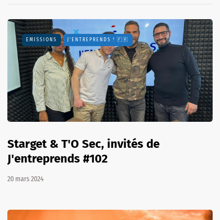
EMISSIONS
J'ENTREPRENDS ! 🇫🇷
Starget & T'O Sec, invités de
J'entreprends #102
20 mars 2024