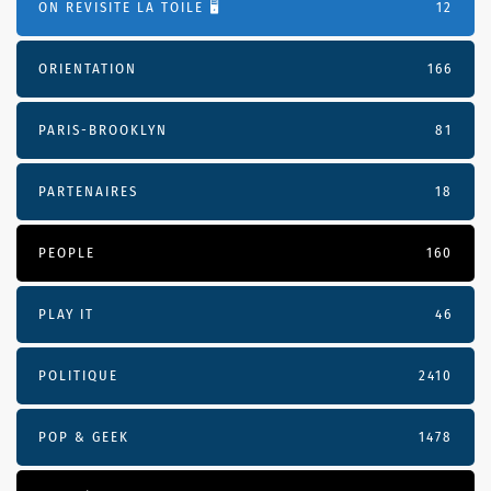
ON REVISITE LA TOILE 🖥️
12
ORIENTATION
166
PARIS-BROOKLYN
81
PARTENAIRES
18
PEOPLE
160
PLAY IT
46
POLITIQUE
2410
POP & GEEK
1478