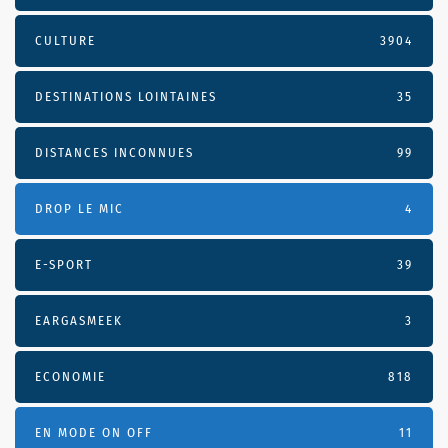
CULTURE
3904
DESTINATIONS LOINTAINES
35
DISTANCES INCONNUES
99
DROP LE MIC
4
E-SPORT
39
EARGASMEEK
3
ECONOMIE
818
EN MODE ON OFF
11