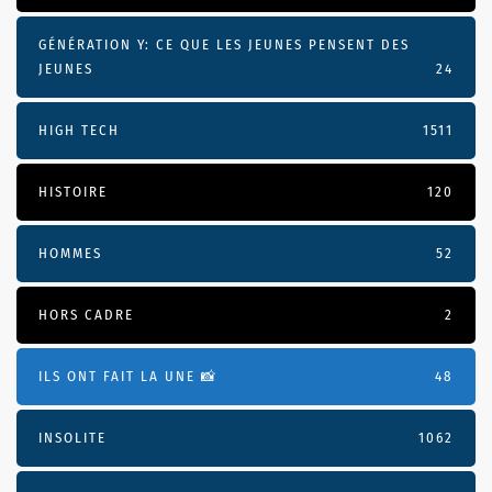
GÉNÉRATION Y: CE QUE LES JEUNES PENSENT DES
JEUNES
24
HIGH TECH
1511
HISTOIRE
120
HOMMES
52
HORS CADRE
2
ILS ONT FAIT LA UNE 📸
48
INSOLITE
1062