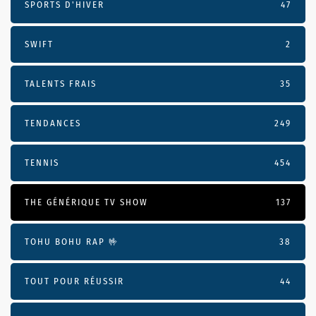
SPORTS D'HIVER
47
SWIFT
2
TALENTS FRAIS
35
TENDANCES
249
TENNIS
454
THE GÉNÉRIQUE TV SHOW
137
TOHU BOHU RAP 🤟
38
TOUT POUR RÉUSSIR
44