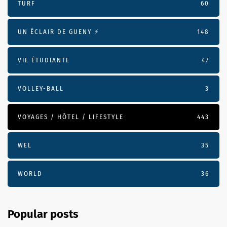
TURF
60
UN ÉCLAIR DE GUENY ⚡️
148
VIE ÉTUDIANTE
47
VOLLEY-BALL
3
VOYAGES / HÔTEL / LIFESTYLE
443
WEL
35
WORLD
36
Popular posts