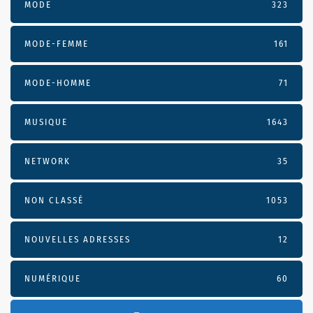
MODE
323
MODE-FEMME
161
MODE-HOMME
71
MUSIQUE
1643
NETWORK
35
NON CLASSÉ
1053
NOUVELLES ADRESSES
12
NUMÉRIQUE
60