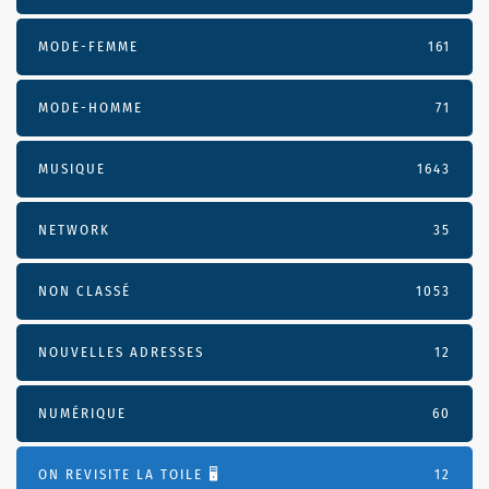
MODE-FEMME
161
MODE-HOMME
71
MUSIQUE
1643
NETWORK
35
NON CLASSÉ
1053
NOUVELLES ADRESSES
12
NUMÉRIQUE
60
ON REVISITE LA TOILE 🖥️
12