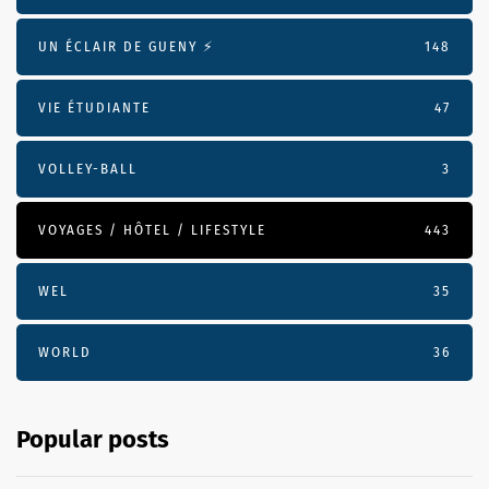
UN ÉCLAIR DE GUENY ⚡️
148
VIE ÉTUDIANTE
47
VOLLEY-BALL
3
VOYAGES / HÔTEL / LIFESTYLE
443
WEL
35
WORLD
36
Popular posts