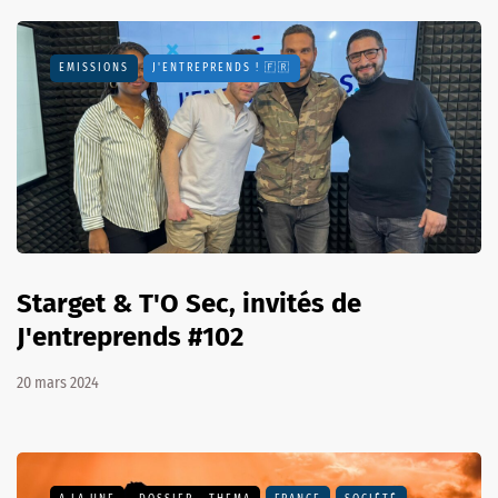
EMISSIONS
J'ENTREPRENDS ! 🇫🇷
Starget & T'O Sec, invités de
J'entreprends #102
20 mars 2024