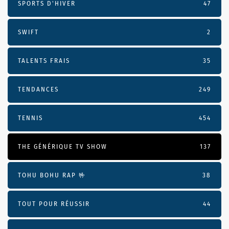
SPORTS D'HIVER
47
SWIFT
2
TALENTS FRAIS
35
TENDANCES
249
TENNIS
454
THE GÉNÉRIQUE TV SHOW
137
TOHU BOHU RAP 🤟
38
TOUT POUR RÉUSSIR
44