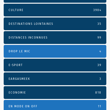
CULTURE
3904
DESTINATIONS LOINTAINES
35
DISTANCES INCONNUES
99
DROP LE MIC
4
E-SPORT
39
EARGASMEEK
3
ECONOMIE
818
EN MODE ON OFF
11