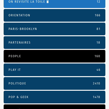
ON REVISITE LA TOILE 🖥️
12
ORIENTATION
166
PARIS-BROOKLYN
81
PARTENAIRES
18
PEOPLE
160
PLAY IT
46
POLITIQUE
2410
POP & GEEK
1478