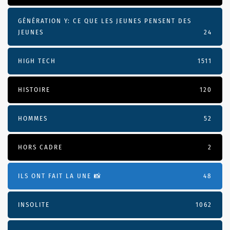
GÉNÉRATION Y: CE QUE LES JEUNES PENSENT DES
JEUNES
24
HIGH TECH
1511
HISTOIRE
120
HOMMES
52
HORS CADRE
2
ILS ONT FAIT LA UNE 📸
48
INSOLITE
1062