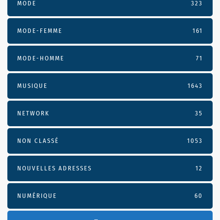
MODE
323
MODE-FEMME
161
MODE-HOMME
71
MUSIQUE
1643
NETWORK
35
NON CLASSÉ
1053
NOUVELLES ADRESSES
12
NUMÉRIQUE
60