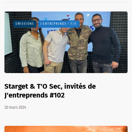
EMISSIONS
J'ENTREPRENDS ! 🇫🇷
Starget & T'O Sec, invités de
J'entreprends #102
20 mars 2024