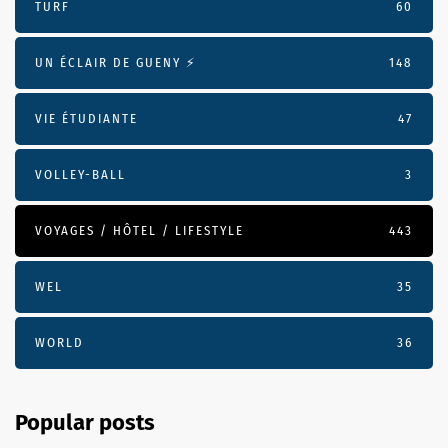
TURF
60
UN ÉCLAIR DE GUENY ⚡️
148
VIE ÉTUDIANTE
47
VOLLEY-BALL
3
VOYAGES / HÔTEL / LIFESTYLE
443
WEL
35
WORLD
36
Popular posts