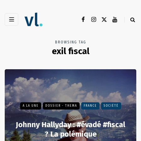
BROWSING TAG
exil fiscal
A LA UNE
DOSSIER - THEMA
FRANCE
SOCIÉTÉ
Johnny Hallyday : #évadé #fiscal
? La polémique