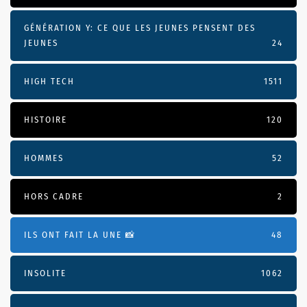
GÉNÉRATION Y: CE QUE LES JEUNES PENSENT DES
JEUNES
24
HIGH TECH
1511
HISTOIRE
120
HOMMES
52
HORS CADRE
2
ILS ONT FAIT LA UNE 📸
48
INSOLITE
1062