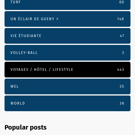
TURF
60
UN ÉCLAIR DE GUENY ⚡️
148
VIE ÉTUDIANTE
47
VOLLEY-BALL
3
VOYAGES / HÔTEL / LIFESTYLE
443
WEL
35
WORLD
36
Popular posts