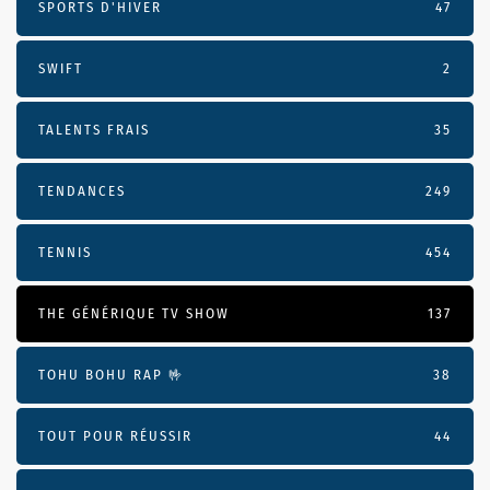
SPORTS D'HIVER
47
SWIFT
2
TALENTS FRAIS
35
TENDANCES
249
TENNIS
454
THE GÉNÉRIQUE TV SHOW
137
TOHU BOHU RAP 🤟
38
TOUT POUR RÉUSSIR
44