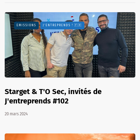
EMISSIONS
J'ENTREPRENDS ! 🇫🇷
Starget & T'O Sec, invités de
J'entreprends #102
20 mars 2024