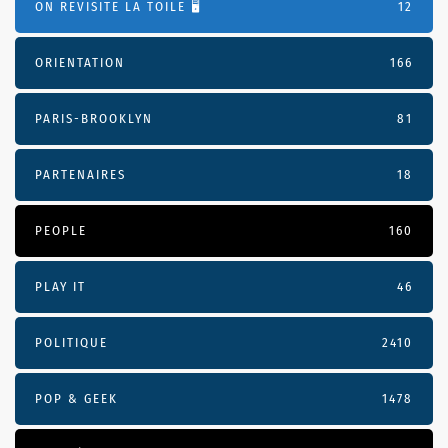
ON REVISITE LA TOILE 🖥️
12
ORIENTATION
166
PARIS-BROOKLYN
81
PARTENAIRES
18
PEOPLE
160
PLAY IT
46
POLITIQUE
2410
POP & GEEK
1478