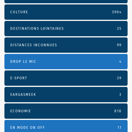
CULTURE
3904
DESTINATIONS LOINTAINES
35
DISTANCES INCONNUES
99
DROP LE MIC
4
E-SPORT
39
EARGASMEEK
3
ECONOMIE
818
EN MODE ON OFF
11