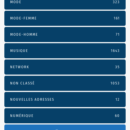
MODE
323
MODE-FEMME
161
MODE-HOMME
71
MUSIQUE
1643
NETWORK
35
NON CLASSÉ
1053
NOUVELLES ADRESSES
12
NUMÉRIQUE
60