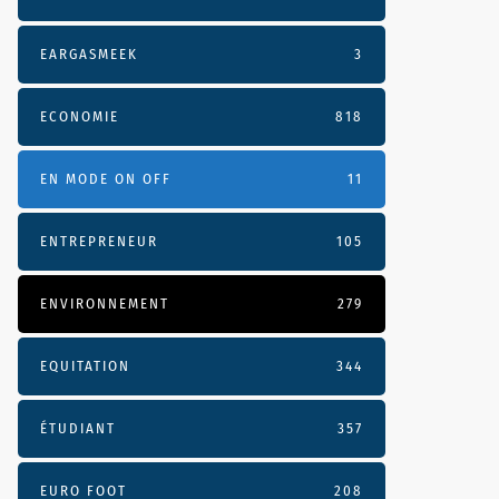
EARGASMEEK
3
ECONOMIE
818
EN MODE ON OFF
11
ENTREPRENEUR
105
ENVIRONNEMENT
279
EQUITATION
344
ÉTUDIANT
357
EURO FOOT
208