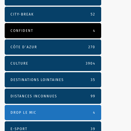
CITY-BREAK
52
CONFIDENT
4
CÔTE D’AZUR
270
CULTURE
3904
DESTINATIONS LOINTAINES
35
DISTANCES INCONNUES
99
DROP LE MIC
4
E-SPORT
39