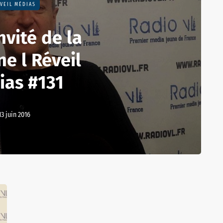
VEIL MÉDIAS
nvité de la
e l Réveil
ias #131
13 juin 2016