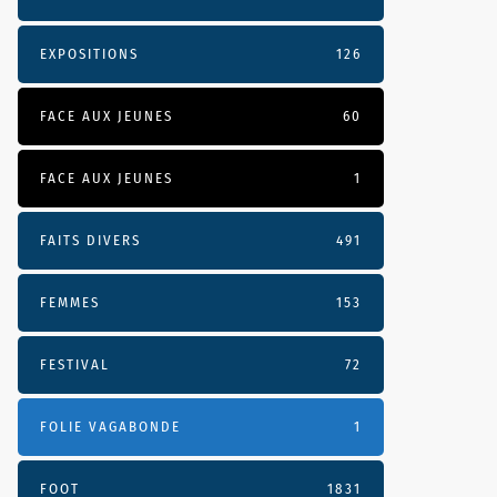
EXPOSITIONS
126
FACE AUX JEUNES
60
FACE AUX JEUNES
1
FAITS DIVERS
491
FEMMES
153
FESTIVAL
72
FOLIE VAGABONDE
1
FOOT
1831