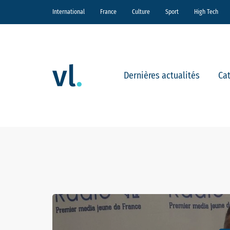
International
France
Culture
Sport
High Tech
Dernières actualités
Ca