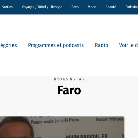
Sorties
Voyages / Hôtel / Lifestyle
Sexo
Mode
Beauté
Émissio
tégories
Programmes et podcasts
Radio
Voir le 
BROWSING TAG
Faro