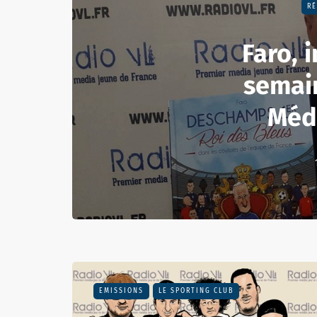
RÉ
Faro, i
semain
Méd
EMISSIONS
LE SPORTING CLUB