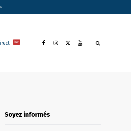
ns
direct
live
Soyez informés