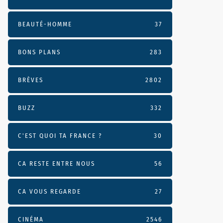
BEAUTÉ-HOMME
37
BONS PLANS
283
BRÈVES
2802
BUZZ
332
C'EST QUOI TA FRANCE ?
30
CA RESTE ENTRE NOUS
56
CA VOUS REGARDE
27
CINÉMA
2546