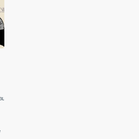
3Le
e