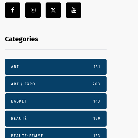
Categories
ART
131
ART / EXPO
203
BASKET
143
BEAUTÉ
199
BEAUTÉ-FEMME
123