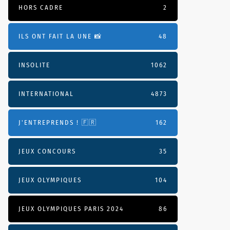
HORS CADRE
2
ILS ONT FAIT LA UNE 📸
48
INSOLITE
1062
INTERNATIONAL
4873
J'ENTREPRENDS ! 🇫🇷
162
JEUX CONCOURS
35
JEUX OLYMPIQUES
104
JEUX OLYMPIQUES PARIS 2024
86