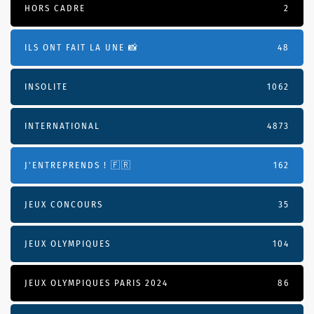
HORS CADRE
2
ILS ONT FAIT LA UNE 📸
48
INSOLITE
1062
INTERNATIONAL
4873
J'ENTREPRENDS ! 🇫🇷
162
JEUX CONCOURS
35
JEUX OLYMPIQUES
104
JEUX OLYMPIQUES PARIS 2024
86