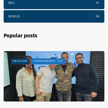
WEL
35
WORLD
36
Popular posts
EMISSIONS
J'ENTREPRENDS ! 🇫🇷