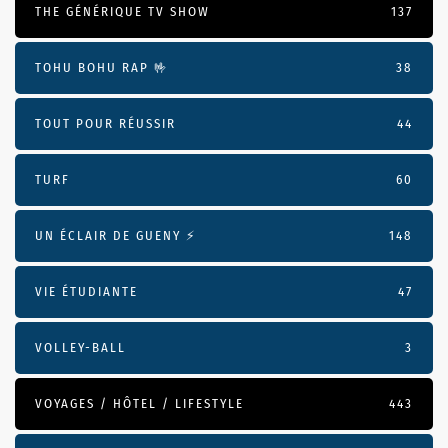
THE GÉNÉRIQUE TV SHOW
137
TOHU BOHU RAP 🤟
38
TOUT POUR RÉUSSIR
44
TURF
60
UN ÉCLAIR DE GUENY ⚡️
148
VIE ÉTUDIANTE
47
VOLLEY-BALL
3
VOYAGES / HÔTEL / LIFESTYLE
443