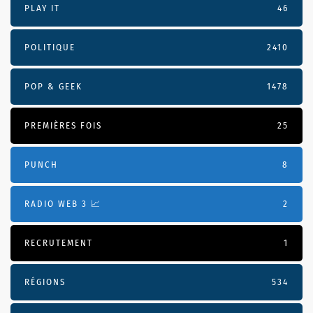
PLAY IT
46
POLITIQUE
2410
POP & GEEK
1478
PREMIÈRES FOIS
25
PUNCH
8
RADIO WEB 3 📈
2
RECRUTEMENT
1
RÉGIONS
534