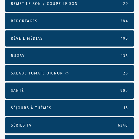
REMET LE SON / COUPE LE SON
29
REPORTAGES
284
RÉVEIL MÉDIAS
195
RUGBY
135
SALADE TOMATE OIGNON 🥙
25
SANTÉ
905
SÉJOURS À THÈMES
15
SÉRIES TV
6340