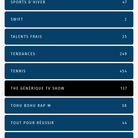
SPORTS D'HIVER
47
SWIFT
2
TALENTS FRAIS
35
TENDANCES
249
TENNIS
454
THE GÉNÉRIQUE TV SHOW
137
TOHU BOHU RAP 🤟
38
TOUT POUR RÉUSSIR
44