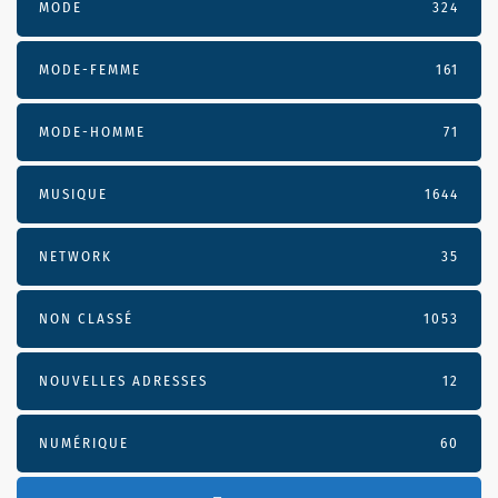
MODE
324
MODE-FEMME
161
MODE-HOMME
71
MUSIQUE
1644
NETWORK
35
NON CLASSÉ
1053
NOUVELLES ADRESSES
12
NUMÉRIQUE
60