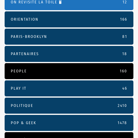
ON REVISITE LA TOILE 🖥️
12
ORIENTATION
166
PARIS-BROOKLYN
81
PARTENAIRES
18
PEOPLE
160
PLAY IT
46
POLITIQUE
2410
POP & GEEK
1478