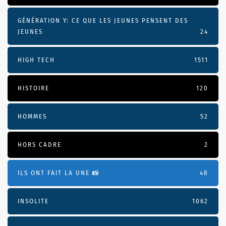
GÉNÉRATION Y: CE QUE LES JEUNES PENSENT DES
JEUNES
24
HIGH TECH
1511
HISTOIRE
120
HOMMES
52
HORS CADRE
2
ILS ONT FAIT LA UNE 📸
48
INSOLITE
1062