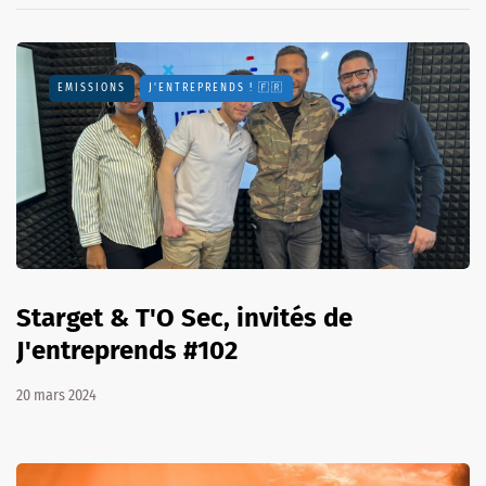
EMISSIONS
J'ENTREPRENDS ! 🇫🇷
Starget & T'O Sec, invités de
J'entreprends #102
20 mars 2024