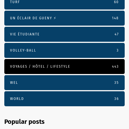
TURF
60
UN ÉCLAIR DE GUENY ⚡️
148
VIE ÉTUDIANTE
47
VOLLEY-BALL
3
VOYAGES / HÔTEL / LIFESTYLE
443
WEL
35
WORLD
36
Popular posts