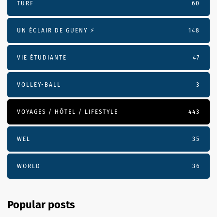
TURF
60
UN ÉCLAIR DE GUENY ⚡️
148
VIE ÉTUDIANTE
47
VOLLEY-BALL
3
VOYAGES / HÔTEL / LIFESTYLE
443
WEL
35
WORLD
36
Popular posts