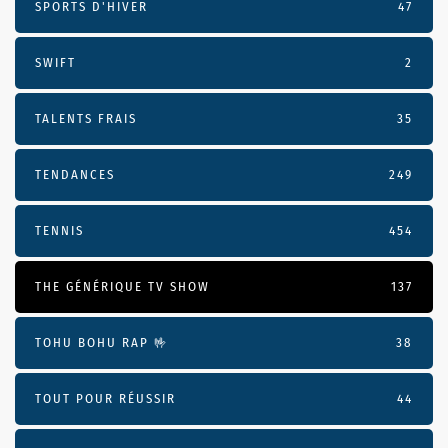
SPORTS D'HIVER
47
SWIFT
2
TALENTS FRAIS
35
TENDANCES
249
TENNIS
454
THE GÉNÉRIQUE TV SHOW
137
TOHU BOHU RAP 🤟
38
TOUT POUR RÉUSSIR
44