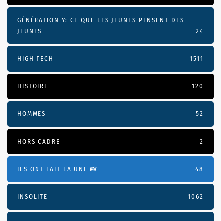
GÉNÉRATION Y: CE QUE LES JEUNES PENSENT DES
JEUNES
24
HIGH TECH
1511
HISTOIRE
120
HOMMES
52
HORS CADRE
2
ILS ONT FAIT LA UNE 📸
48
INSOLITE
1062