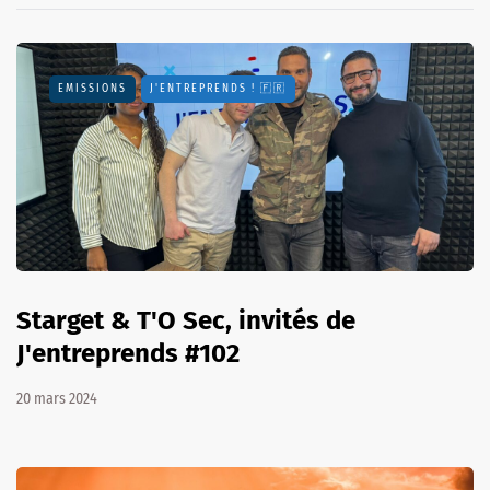
EMISSIONS
J'ENTREPRENDS ! 🇫🇷
Starget & T'O Sec, invités de
J'entreprends #102
20 mars 2024