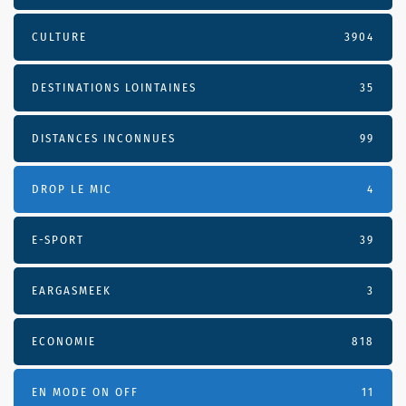
CULTURE
3904
DESTINATIONS LOINTAINES
35
DISTANCES INCONNUES
99
DROP LE MIC
4
E-SPORT
39
EARGASMEEK
3
ECONOMIE
818
EN MODE ON OFF
11