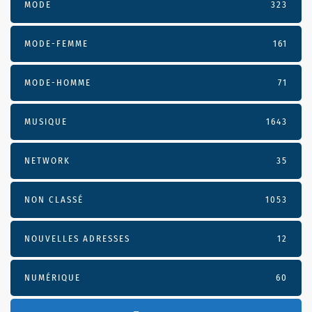
MODE
323
MODE-FEMME
161
MODE-HOMME
71
MUSIQUE
1643
NETWORK
35
NON CLASSÉ
1053
NOUVELLES ADRESSES
12
NUMÉRIQUE
60