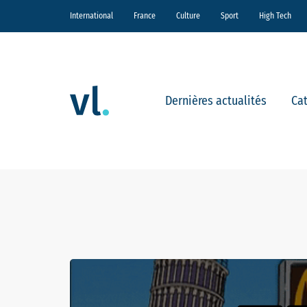
International
France
Culture
Sport
High Tech
Dernières actualités
Ca