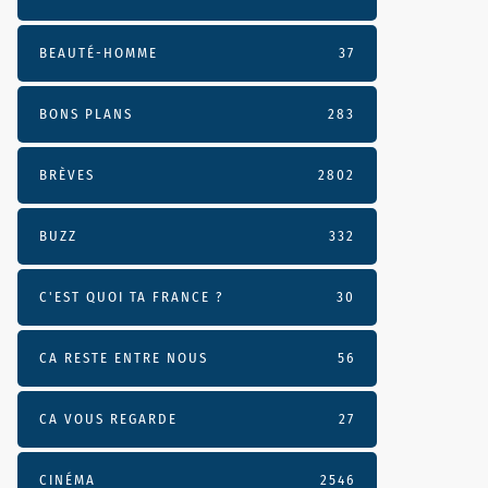
BEAUTÉ-HOMME
37
BONS PLANS
283
BRÈVES
2802
BUZZ
332
C'EST QUOI TA FRANCE ?
30
CA RESTE ENTRE NOUS
56
CA VOUS REGARDE
27
CINÉMA
2546