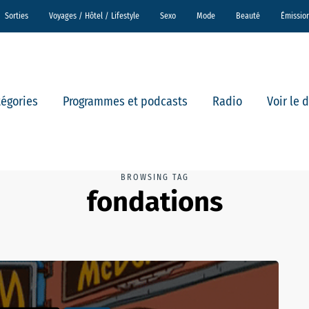
Sorties
Voyages / Hôtel / Lifestyle
Sexo
Mode
Beauté
Émissio
tégories
Programmes et podcasts
Radio
Voir le 
BROWSING TAG
fondations