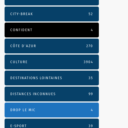
CITY-BREAK
52
CONFIDENT
4
CÔTE D’AZUR
270
CULTURE
3904
DESTINATIONS LOINTAINES
35
DISTANCES INCONNUES
99
DROP LE MIC
4
E-SPORT
39