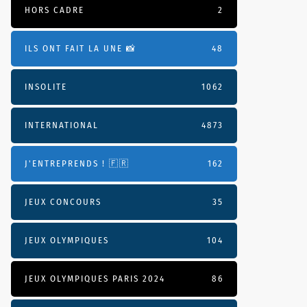
HORS CADRE
2
ILS ONT FAIT LA UNE 📸
48
INSOLITE
1062
INTERNATIONAL
4873
J'ENTREPRENDS ! 🇫🇷
162
JEUX CONCOURS
35
JEUX OLYMPIQUES
104
JEUX OLYMPIQUES PARIS 2024
86