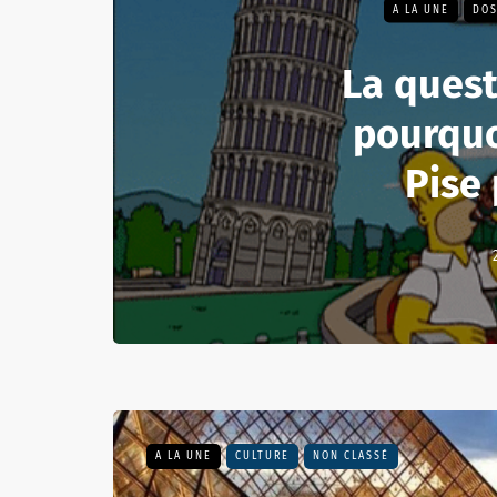
A LA UNE
DOS
La quest
pourquo
Pise
A LA UNE
CULTURE
NON CLASSÉ