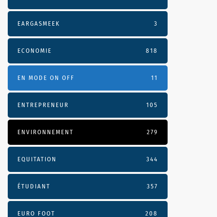
EARGASMEEK
3
ECONOMIE
818
EN MODE ON OFF
11
ENTREPRENEUR
105
ENVIRONNEMENT
279
EQUITATION
344
ÉTUDIANT
357
EURO FOOT
208