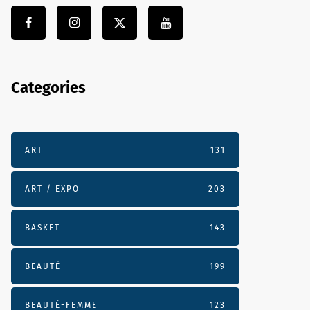
Categories
ART
131
ART / EXPO
203
BASKET
143
BEAUTÉ
199
BEAUTÉ-FEMME
123