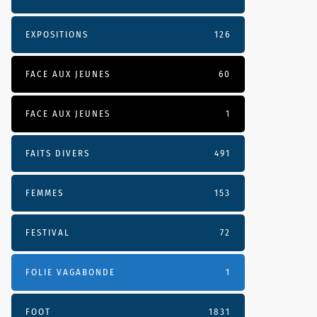
EXPOSITIONS
126
FACE AUX JEUNES
60
FACE AUX JEUNES
1
FAITS DIVERS
491
FEMMES
153
FESTIVAL
72
FOLIE VAGABONDE
1
FOOT
1831