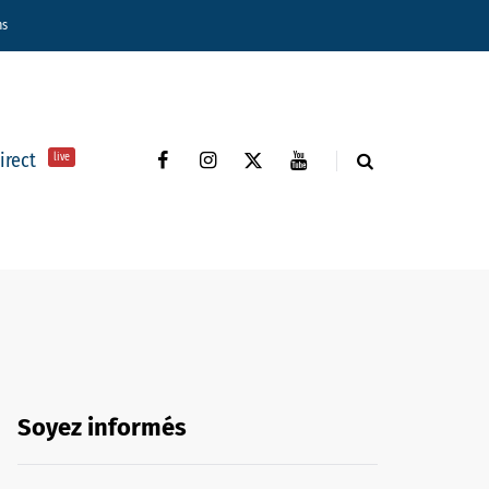
ns
direct
live
Soyez informés