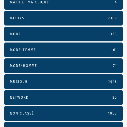
MATH ET MA CLIQUE
4
MÉDIAS
2387
MODE
323
MODE-FEMME
161
MODE-HOMME
71
MUSIQUE
1643
NETWORK
35
NON CLASSÉ
1053