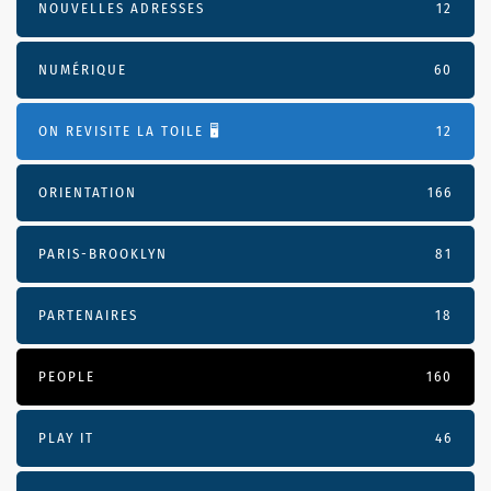
NOUVELLES ADRESSES
12
NUMÉRIQUE
60
ON REVISITE LA TOILE 🖥️
12
ORIENTATION
166
PARIS-BROOKLYN
81
PARTENAIRES
18
PEOPLE
160
PLAY IT
46