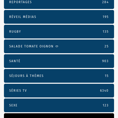
REPORTAGES
284
RÉVEIL MÉDIAS
195
RUGBY
135
SALADE TOMATE OIGNON 🥙
25
SANTÉ
903
SÉJOURS À THÈMES
15
SÉRIES TV
6340
SEXE
123