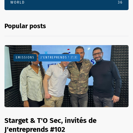
WORLD
36
Popular posts
EMISSIONS
J'ENTREPRENDS ! 🇫🇷
Starget & T'O Sec, invités de
J'entreprends #102