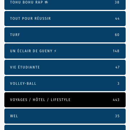
TOHU BOHU RAP 🤟
38
TOUT POUR RÉUSSIR
44
TURF
60
UN ÉCLAIR DE GUENY ⚡️
148
VIE ÉTUDIANTE
47
VOLLEY-BALL
3
VOYAGES / HÔTEL / LIFESTYLE
443
WEL
35