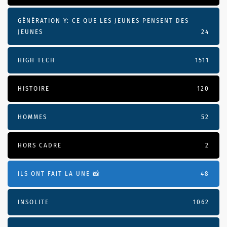
GÉNÉRATION Y: CE QUE LES JEUNES PENSENT DES
JEUNES
24
HIGH TECH
1511
HISTOIRE
120
HOMMES
52
HORS CADRE
2
ILS ONT FAIT LA UNE 📸
48
INSOLITE
1062