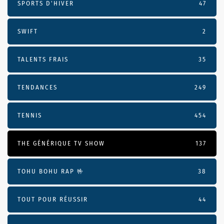
SPORTS D'HIVER
47
SWIFT
2
TALENTS FRAIS
35
TENDANCES
249
TENNIS
454
THE GÉNÉRIQUE TV SHOW
137
TOHU BOHU RAP 🤟
38
TOUT POUR RÉUSSIR
44