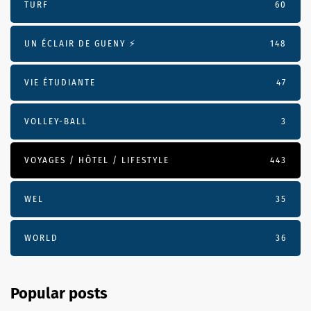
TURF
60
UN ÉCLAIR DE GUENY ⚡️
148
VIE ÉTUDIANTE
47
VOLLEY-BALL
3
VOYAGES / HÔTEL / LIFESTYLE
443
WEL
35
WORLD
36
Popular posts