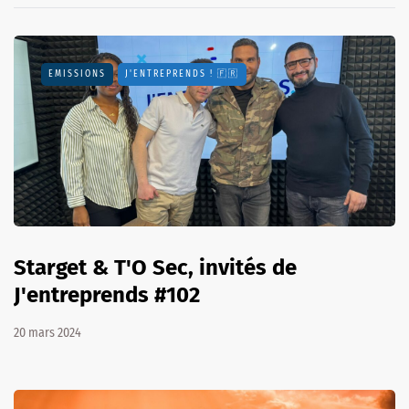
EMISSIONS
J'ENTREPRENDS ! 🇫🇷
Starget & T'O Sec, invités de
J'entreprends #102
20 mars 2024