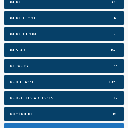
MODE
323
MODE-FEMME
161
MODE-HOMME
71
MUSIQUE
1643
NETWORK
35
NON CLASSÉ
1053
NOUVELLES ADRESSES
12
NUMÉRIQUE
60