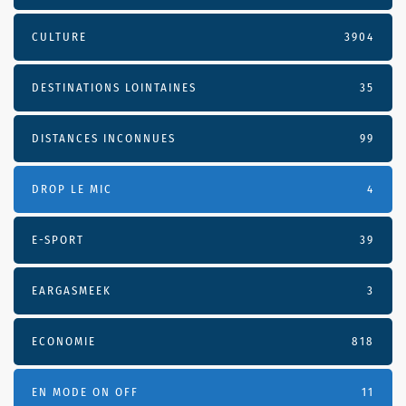
CULTURE
3904
DESTINATIONS LOINTAINES
35
DISTANCES INCONNUES
99
DROP LE MIC
4
E-SPORT
39
EARGASMEEK
3
ECONOMIE
818
EN MODE ON OFF
11