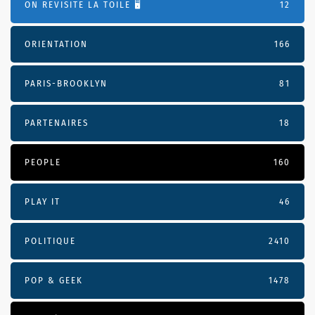
ON REVISITE LA TOILE 🖥️
12
ORIENTATION
166
PARIS-BROOKLYN
81
PARTENAIRES
18
PEOPLE
160
PLAY IT
46
POLITIQUE
2410
POP & GEEK
1478