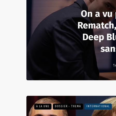
On a vu 
Rematch,
Deep B
san
1
A LA UNE
DOSSIER - THEMA
INTERNATIONAL