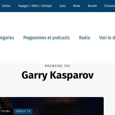
Sorties
Voyages / Hôtel / Lifestyle
Sexo
Mode
Beauté
Émissio
tégories
Programmes et podcasts
Radio
Voir le 
BROWSING TAG
Garry Kasparov
 THEMA
SÉRIES TV