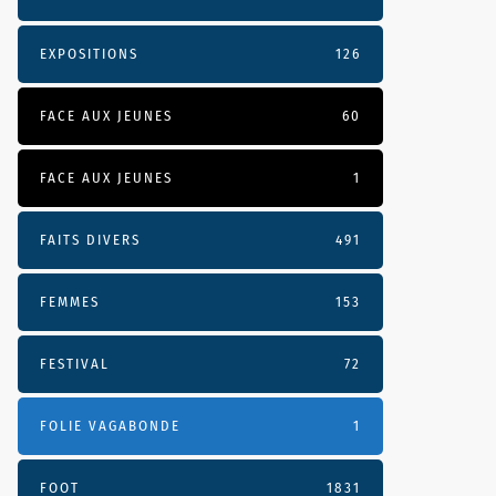
EXPOSITIONS
126
FACE AUX JEUNES
60
FACE AUX JEUNES
1
FAITS DIVERS
491
FEMMES
153
FESTIVAL
72
FOLIE VAGABONDE
1
FOOT
1831