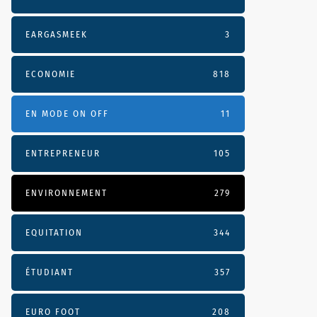
EARGASMEEK
3
ECONOMIE
818
EN MODE ON OFF
11
ENTREPRENEUR
105
ENVIRONNEMENT
279
EQUITATION
344
ÉTUDIANT
357
EURO FOOT
208