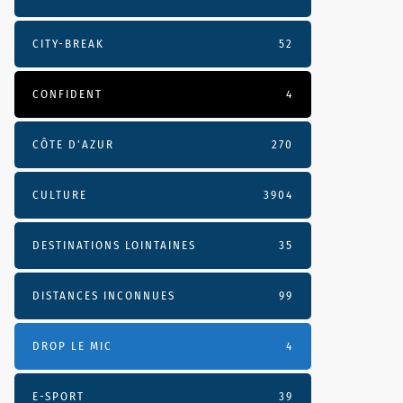
CITY-BREAK
52
CONFIDENT
4
CÔTE D’AZUR
270
CULTURE
3904
DESTINATIONS LOINTAINES
35
DISTANCES INCONNUES
99
DROP LE MIC
4
E-SPORT
39