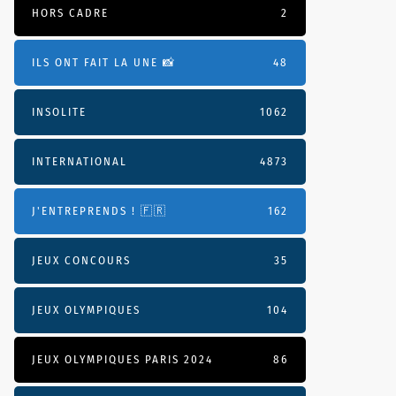
HORS CADRE
2
ILS ONT FAIT LA UNE 📸
48
INSOLITE
1062
INTERNATIONAL
4873
J'ENTREPRENDS ! 🇫🇷
162
JEUX CONCOURS
35
JEUX OLYMPIQUES
104
JEUX OLYMPIQUES PARIS 2024
86