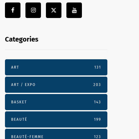
Categories
ART
131
ART / EXPO
203
BASKET
143
BEAUTÉ
199
BEAUTÉ-FEMME
123