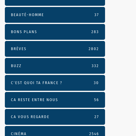
BEAUTÉ-HOMME
37
BONS PLANS
283
BRÈVES
2802
BUZZ
332
C'EST QUOI TA FRANCE ?
30
CA RESTE ENTRE NOUS
56
CA VOUS REGARDE
27
CINÉMA
2546