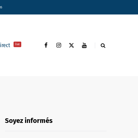
ns
direct
live
Soyez informés