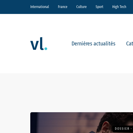
International
France
Culture
Sport
High Tech
Dernières actualités
Ca
DOSSIER -