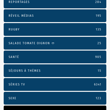
REPORTAGES
284
RÉVEIL MÉDIAS
195
RUGBY
135
SALADE TOMATE OIGNON 🥙
25
SANTÉ
905
SÉJOURS À THÈMES
15
SÉRIES TV
6341
SEXE
123