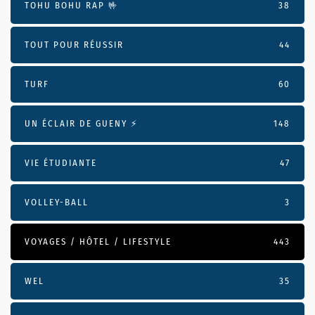
TOHU BOHU RAP 🤟
38
TOUT POUR RÉUSSIR
44
TURF
60
UN ÉCLAIR DE GUENY ⚡️
148
VIE ÉTUDIANTE
47
VOLLEY-BALL
3
VOYAGES / HÔTEL / LIFESTYLE
443
WEL
35