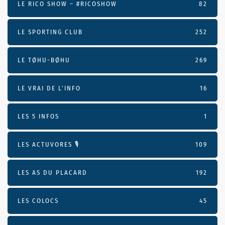
LE RICO SHOW – #RICOSHOW
82
LE SPORTING CLUB
252
LE TØHU-BØHU
269
LE VRAI DE L’INFO
16
LES 5 INFOS
1
LES ACTUVORES 🎙
109
LES AS DU PLACARD
192
LES COLOCS
45