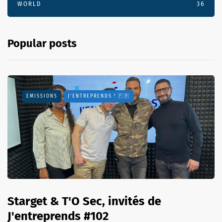
WORLD
36
Popular posts
EMISSIONS
J'ENTREPRENDS ! 🇫🇷
Starget & T'O Sec, invités de
J'entreprends #102