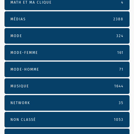
MATH ET MA CLIQUE
4
MÉDIAS
2388
MODE
324
MODE-FEMME
161
MODE-HOMME
71
MUSIQUE
1644
NETWORK
35
NON CLASSÉ
1053