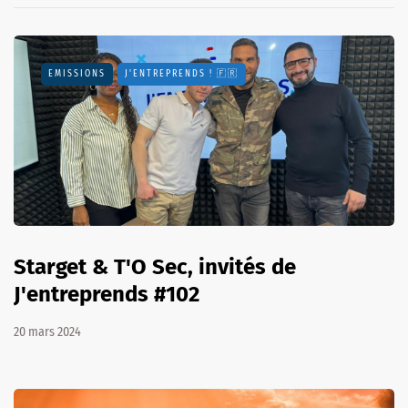
EMISSIONS
J'ENTREPRENDS ! 🇫🇷
Starget & T'O Sec, invités de
J'entreprends #102
20 mars 2024