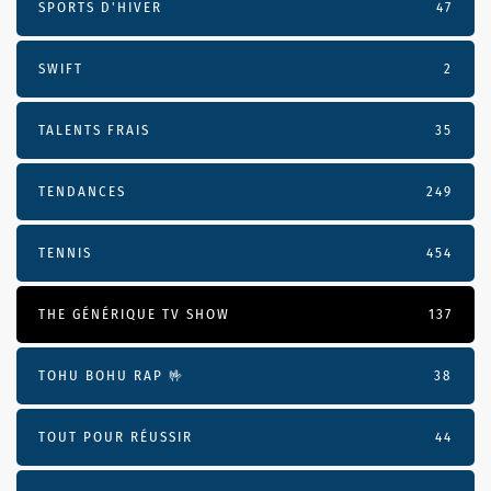
SPORTS D'HIVER
47
SWIFT
2
TALENTS FRAIS
35
TENDANCES
249
TENNIS
454
THE GÉNÉRIQUE TV SHOW
137
TOHU BOHU RAP 🤟
38
TOUT POUR RÉUSSIR
44