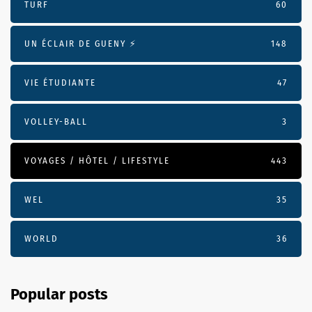
TURF
60
UN ÉCLAIR DE GUENY ⚡️
148
VIE ÉTUDIANTE
47
VOLLEY-BALL
3
VOYAGES / HÔTEL / LIFESTYLE
443
WEL
35
WORLD
36
Popular posts