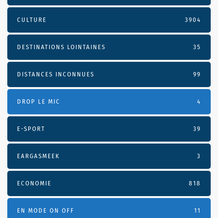
CULTURE
3904
DESTINATIONS LOINTAINES
35
DISTANCES INCONNUES
99
DROP LE MIC
4
E-SPORT
39
EARGASMEEK
3
ECONOMIE
818
EN MODE ON OFF
11