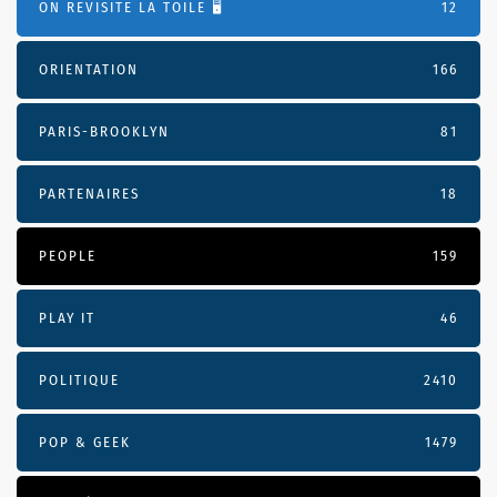
ON REVISITE LA TOILE 🖥️
12
ORIENTATION
166
PARIS-BROOKLYN
81
PARTENAIRES
18
PEOPLE
159
PLAY IT
46
POLITIQUE
2410
POP & GEEK
1479