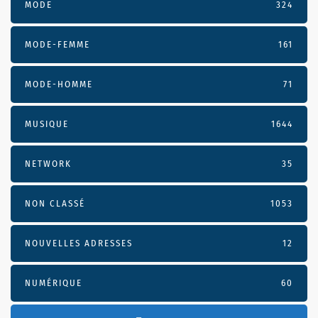
MODE
324
MODE-FEMME
161
MODE-HOMME
71
MUSIQUE
1644
NETWORK
35
NON CLASSÉ
1053
NOUVELLES ADRESSES
12
NUMÉRIQUE
60