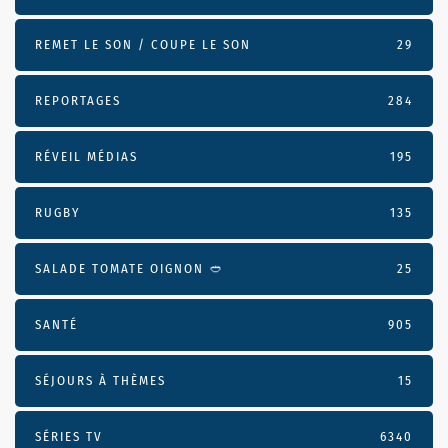
REMET LE SON / COUPE LE SON
29
REPORTAGES
284
RÉVEIL MÉDIAS
195
RUGBY
135
SALADE TOMATE OIGNON 🥙
25
SANTÉ
905
SÉJOURS À THÈMES
15
SÉRIES TV
6340