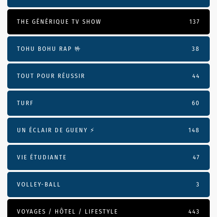
THE GÉNÉRIQUE TV SHOW
137
TOHU BOHU RAP 🤟
38
TOUT POUR RÉUSSIR
44
TURF
60
UN ÉCLAIR DE GUENY ⚡️
148
VIE ÉTUDIANTE
47
VOLLEY-BALL
3
VOYAGES / HÔTEL / LIFESTYLE
443