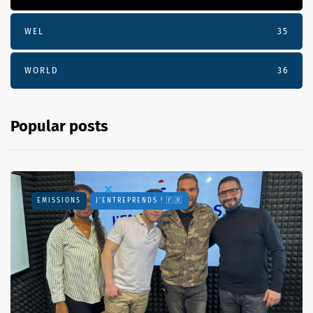
WEL
35
WORLD
36
Popular posts
EMISSIONS
J'ENTREPRENDS ! 🇫🇷