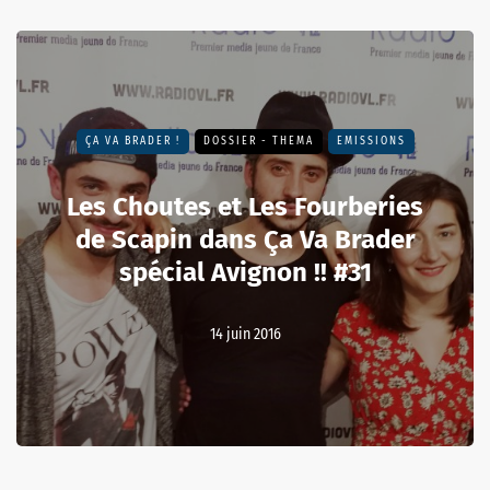
ÇA VA BRADER !
DOSSIER - THEMA
EMISSIONS
Les Choutes et Les Fourberies
de Scapin dans Ça Va Brader
spécial Avignon !! #31
14 juin 2016