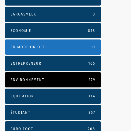
EARGASMEEK
3
ECONOMIE
818
EN MODE ON OFF
11
ENTREPRENEUR
105
ENVIRONNEMENT
279
EQUITATION
344
ÉTUDIANT
357
EURO FOOT
208