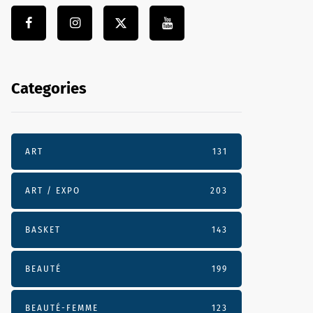
Categories
ART
131
ART / EXPO
203
BASKET
143
BEAUTÉ
199
BEAUTÉ-FEMME
123