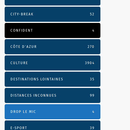
CITY-BREAK
52
CONFIDENT
4
CÔTE D’AZUR
270
CULTURE
3904
DESTINATIONS LOINTAINES
35
DISTANCES INCONNUES
99
DROP LE MIC
4
E-SPORT
39