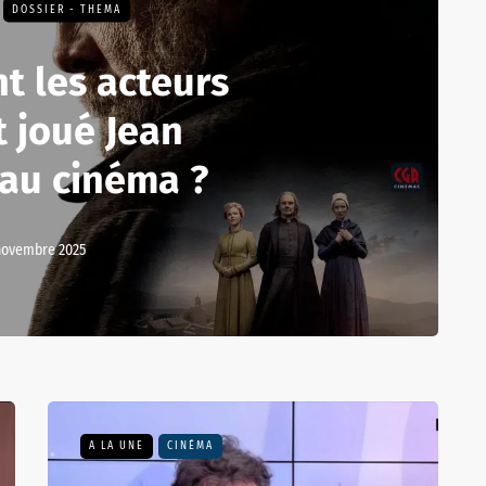
DOSSIER - THEMA
t les acteurs
t joué Jean
 au cinéma ?
novembre 2025
A LA UNE
CINÉMA