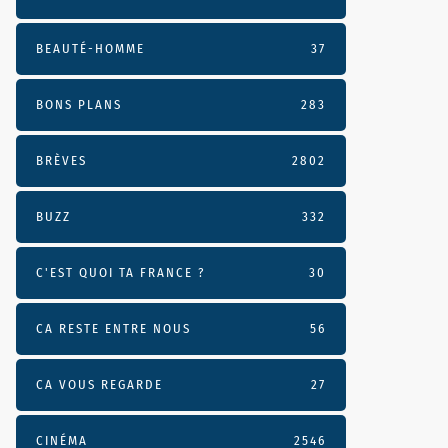
BEAUTÉ-HOMME
37
BONS PLANS
283
BRÈVES
2802
BUZZ
332
C'EST QUOI TA FRANCE ?
30
CA RESTE ENTRE NOUS
56
CA VOUS REGARDE
27
CINÉMA
2546