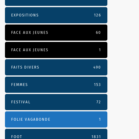
EXPOSITIONS
126
FACE AUX JEUNES
60
FACE AUX JEUNES
1
FAITS DIVERS
490
FEMMES
153
FESTIVAL
72
FOLIE VAGABONDE
1
FOOT
1831