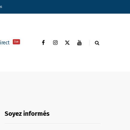
ns
direct
live
Soyez informés