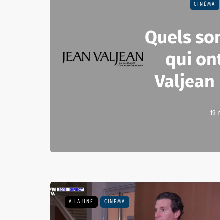
CINÉMA
Quels son
qui on
Valjean
19 
A LA UNE
CINÉMA