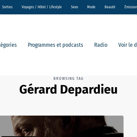
Sorties
Voyages / Hôtel / Lifestyle
Sexo
Mode
Beauté
Émissio
tégories
Programmes et podcasts
Radio
Voir le 
BROWSING TAG
Gérard Depardieu