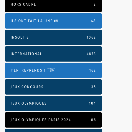
HORS CADRE
2
ILS ONT FAIT LA UNE 📸
48
INSOLITE
1062
INTERNATIONAL
4873
J'ENTREPRENDS ! 🇫🇷
162
JEUX CONCOURS
35
JEUX OLYMPIQUES
104
JEUX OLYMPIQUES PARIS 2024
86