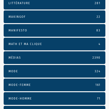
LITTÉRATURE
281
MAKINGOF
22
MANIFESTO
83
MATH ET MA CLIQUE
4
MÉDIAS
2390
MODE
324
MODE-FEMME
161
MODE-HOMME
71