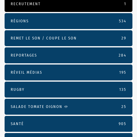
RECRUTEMENT
1
RÉGIONS
534
REMET LE SON / COUPE LE SON
29
REPORTAGES
284
RÉVEIL MÉDIAS
195
RUGBY
135
SALADE TOMATE OIGNON 🥙
25
SANTÉ
905