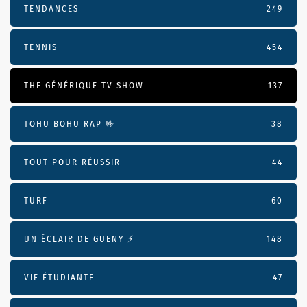
TENDANCES
249
TENNIS
454
THE GÉNÉRIQUE TV SHOW
137
TOHU BOHU RAP 🤟
38
TOUT POUR RÉUSSIR
44
TURF
60
UN ÉCLAIR DE GUENY ⚡️
148
VIE ÉTUDIANTE
47