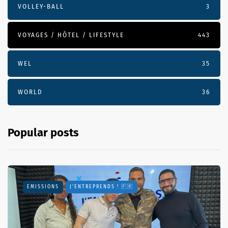
VOLLEY-BALL
3
VOYAGES / HÔTEL / LIFESTYLE
443
WEL
35
WORLD
36
Popular posts
EMISSIONS
J'ENTREPRENDS ! 🇫🇷