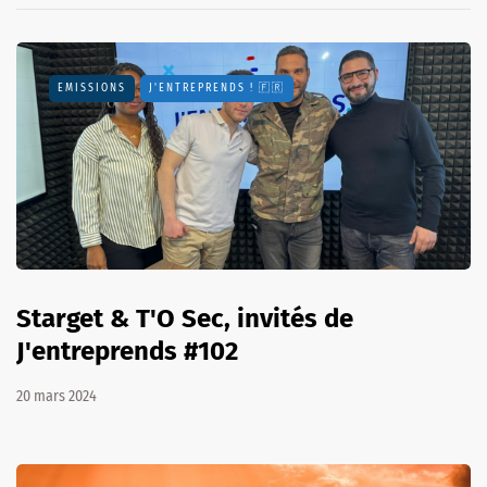
EMISSIONS
J'ENTREPRENDS ! 🇫🇷
Starget & T'O Sec, invités de
J'entreprends #102
20 mars 2024