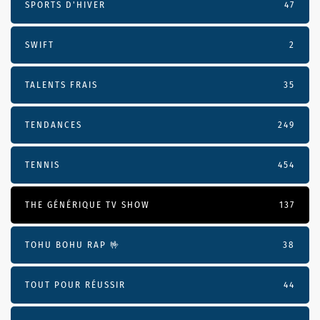
SPORTS D'HIVER
47
SWIFT
2
TALENTS FRAIS
35
TENDANCES
249
TENNIS
454
THE GÉNÉRIQUE TV SHOW
137
TOHU BOHU RAP 🤟
38
TOUT POUR RÉUSSIR
44