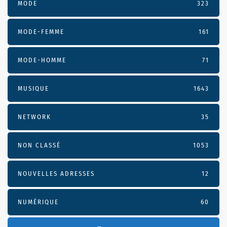
MODE
323
MODE-FEMME
161
MODE-HOMME
71
MUSIQUE
1643
NETWORK
35
NON CLASSÉ
1053
NOUVELLES ADRESSES
12
NUMÉRIQUE
60