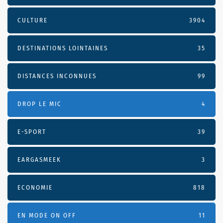
CULTURE
3904
DESTINATIONS LOINTAINES
35
DISTANCES INCONNUES
99
DROP LE MIC
4
E-SPORT
39
EARGASMEEK
3
ECONOMIE
818
EN MODE ON OFF
11