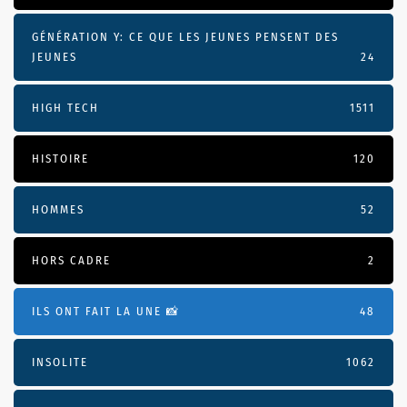
GÉNÉRATION Y: CE QUE LES JEUNES PENSENT DES
JEUNES
24
HIGH TECH
1511
HISTOIRE
120
HOMMES
52
HORS CADRE
2
ILS ONT FAIT LA UNE 📸
48
INSOLITE
1062