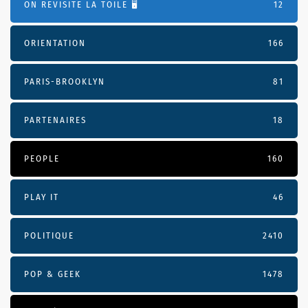
ON REVISITE LA TOILE 🖥️
12
ORIENTATION
166
PARIS-BROOKLYN
81
PARTENAIRES
18
PEOPLE
160
PLAY IT
46
POLITIQUE
2410
POP & GEEK
1478