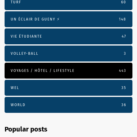
TURF
60
UN ÉCLAIR DE GUENY ⚡️
148
VIE ÉTUDIANTE
47
VOLLEY-BALL
3
VOYAGES / HÔTEL / LIFESTYLE
443
WEL
35
WORLD
36
Popular posts