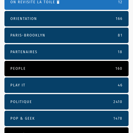
ON REVISITE LA TOILE 🖥️
12
ORIENTATION
166
PARIS-BROOKLYN
81
PARTENAIRES
18
PEOPLE
160
PLAY IT
46
POLITIQUE
2410
POP & GEEK
1478