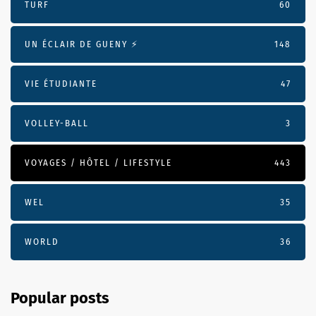
TURF
60
UN ÉCLAIR DE GUENY ⚡️
148
VIE ÉTUDIANTE
47
VOLLEY-BALL
3
VOYAGES / HÔTEL / LIFESTYLE
443
WEL
35
WORLD
36
Popular posts