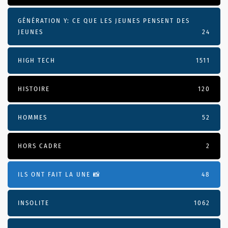
GÉNÉRATION Y: CE QUE LES JEUNES PENSENT DES
JEUNES
24
HIGH TECH
1511
HISTOIRE
120
HOMMES
52
HORS CADRE
2
ILS ONT FAIT LA UNE 📸
48
INSOLITE
1062