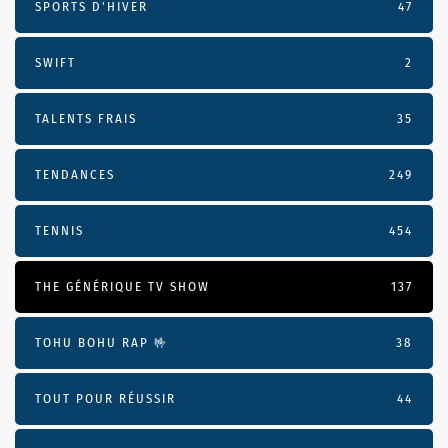
SPORTS D'HIVER
47
SWIFT
2
TALENTS FRAIS
35
TENDANCES
249
TENNIS
454
THE GÉNÉRIQUE TV SHOW
137
TOHU BOHU RAP 🤟
38
TOUT POUR RÉUSSIR
44