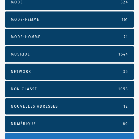
MODE
324
MODE-FEMME
161
MODE-HOMME
71
MUSIQUE
1644
NETWORK
35
NON CLASSÉ
1053
NOUVELLES ADRESSES
12
NUMÉRIQUE
60