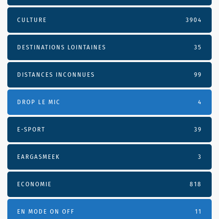
CULTURE
3904
DESTINATIONS LOINTAINES
35
DISTANCES INCONNUES
99
DROP LE MIC
4
E-SPORT
39
EARGASMEEK
3
ECONOMIE
818
EN MODE ON OFF
11