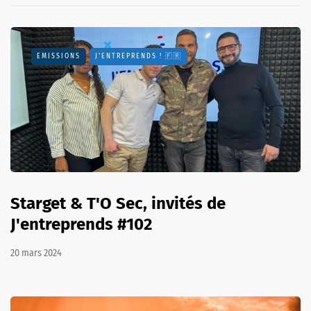
EMISSIONS
J'ENTREPRENDS ! 🇫🇷
Starget & T'O Sec, invités de
J'entreprends #102
20 mars 2024