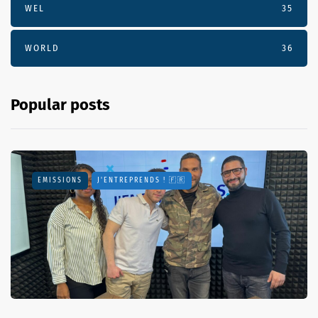
WEL
35
WORLD
36
Popular posts
EMISSIONS
J'ENTREPRENDS ! 🇫🇷