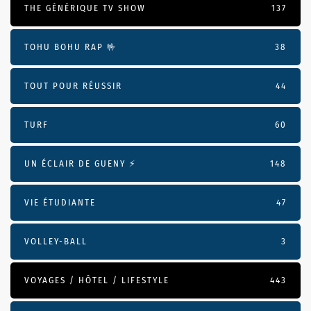
THE GÉNÉRIQUE TV SHOW
137
TOHU BOHU RAP 🤟
38
TOUT POUR RÉUSSIR
44
TURF
60
UN ÉCLAIR DE GUENY ⚡️
148
VIE ÉTUDIANTE
47
VOLLEY-BALL
3
VOYAGES / HÔTEL / LIFESTYLE
443