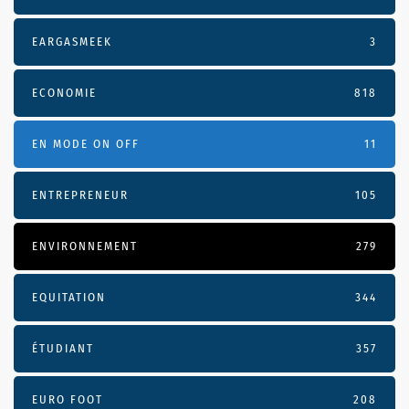
EARGASMEEK
3
ECONOMIE
818
EN MODE ON OFF
11
ENTREPRENEUR
105
ENVIRONNEMENT
279
EQUITATION
344
ÉTUDIANT
357
EURO FOOT
208