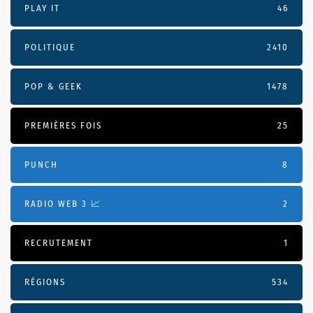
PLAY IT
46
POLITIQUE
2410
POP & GEEK
1478
PREMIÈRES FOIS
25
PUNCH
8
RADIO WEB 3 📈
2
RECRUTEMENT
1
RÉGIONS
534