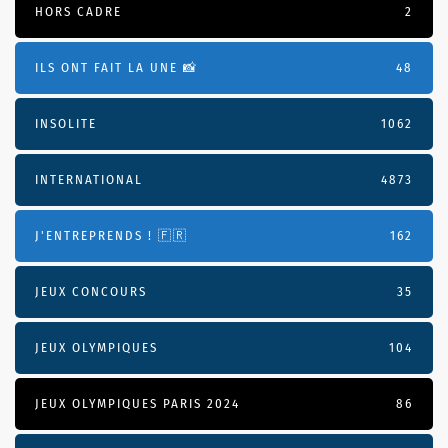
HORS CADRE
2
ILS ONT FAIT LA UNE 📸
48
INSOLITE
1062
INTERNATIONAL
4873
J'ENTREPRENDS ! 🇫🇷
162
JEUX CONCOURS
35
JEUX OLYMPIQUES
104
JEUX OLYMPIQUES PARIS 2024
86